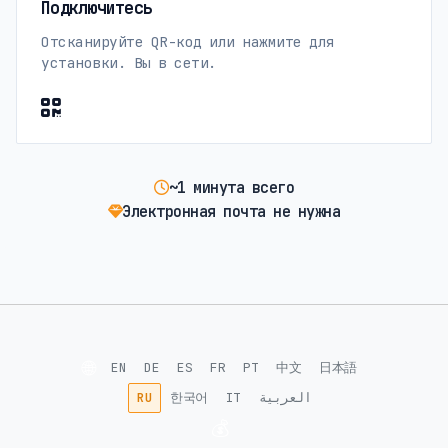
Подключитесь
Отсканируйте QR-код или нажмите для
установки. Вы в сети.
~1 минута всего
Электронная почта не нужна
🌐
EN
DE
ES
FR
PT
中文
日本語
RU
한국어
IT
العربية
💰