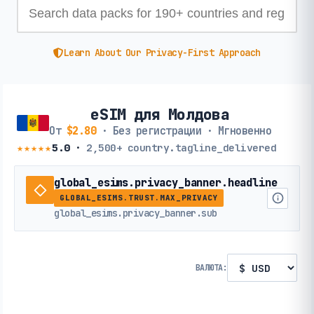
Learn About Our Privacy-First Approach
eSIM для Молдова
От
$2.80
· Без регистрации · Мгновенно
★★★★★
5.0
·
2,500+
country.tagline_delivered
global_esims.privacy_banner.headline
GLOBAL_ESIMS.TRUST.MAX_PRIVACY
global_esims.privacy_banner.sub
ВАЛЮТА: