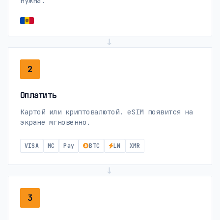
нужна.
→
2
Оплатить
Картой или криптовалютой. eSIM появится на
экране мгновенно.
VISA
MC
Pay
BTC
LN
XMR
→
3