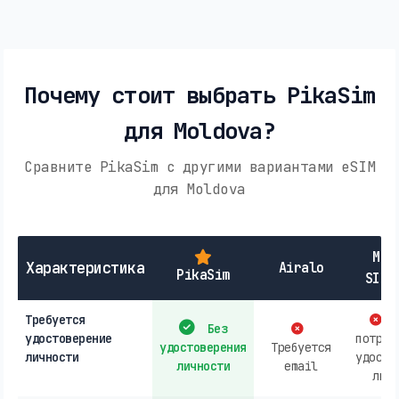
Почему стоит выбрать PikaSim
для Moldova?
Сравните PikaSim с другими вариантами eSIM
для Moldova
Мес
Характеристика
Airalo
PikaSim
SIM-
Требуется
М
Без
удостоверение
потреб
удостоверения
Требуется
личности
удосто
личности
email
личн