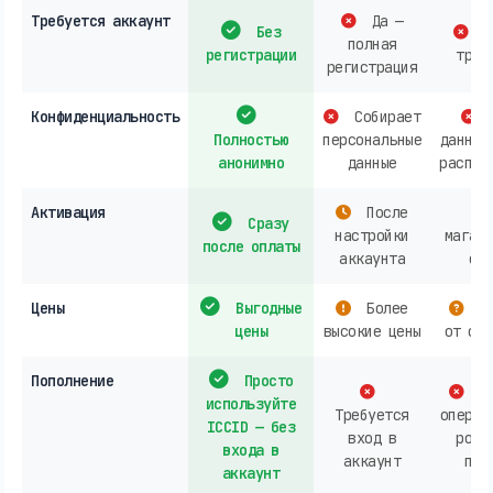
Требуется аккаунт
Да —
Без
О
полная
регистрации
треб
регистрация
Конфиденциальность
Собирает
Полностью
персональные
данных
анонимно
данные
распро
Активация
После
Сразу
настройки
магази
после оплаты
аккаунта
онл
Цены
Выгодные
Более
За
цены
высокие цены
от опе
Пополнение
Просто
Ак
используйте
Требуется
операт
ICCID — без
вход в
розн
входа в
аккаунт
пок
аккаунт