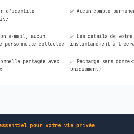
on d'identité
✅ Aucun compte permane
ise
un e-mail, aucun
✅ Les détails de votre
e personnelle collectée
instantanément à l'écr
onnelle partagée avec
✅ Recharge sans connex
x
uniquement)
essentiel pour votre vie privée