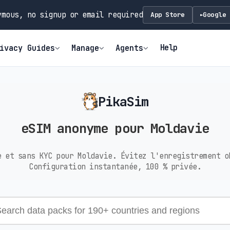
mous, no signup or email required
App Store
Google 
►
Help
ivacy Guides
Manage
Agents
PikaSim
eSIM anonyme pour Moldavie
e et sans KYC pour Moldavie. Évitez l'enregistrement o
Configuration instantanée, 100 % privée.