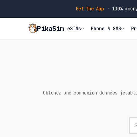
Get the App
·
100% anony
PikaSim
eSIMs
Phone & SMS
Pr
Obtenez une connexion données jetabl