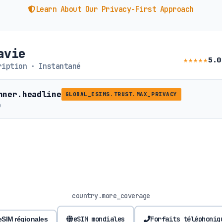
Learn About Our Privacy-First Approach
avie
★★★★★
5.0
iption · Instantané
nner.headline
GLOBAL_ESIMS.TRUST.MAX_PRIVACY
b
country.more_coverage
eSIM mondiales
Forfaits téléphoniq
eSIM régionales