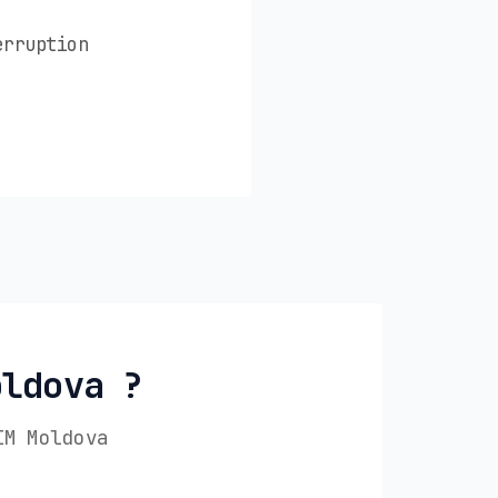
erruption
oldova ?
IM Moldova