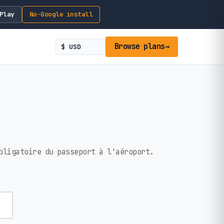
Play
No-Google install
Browse plans
→
bligatoire du passeport à l'aéroport.