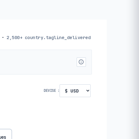
·
2,500+
country.tagline_delivered
DEVISE :
ues