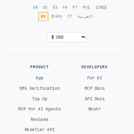
🌐
EN
DE
ES
FR
PT
中文
日本語
RU
한국어
IT
العربية
💰
PRODUCT
DEVELOPERS
App
For AI
SMS Verification
MCP Docs
Top Up
API Docs
MCP for AI Agents
Nostr
Reviews
Reseller API