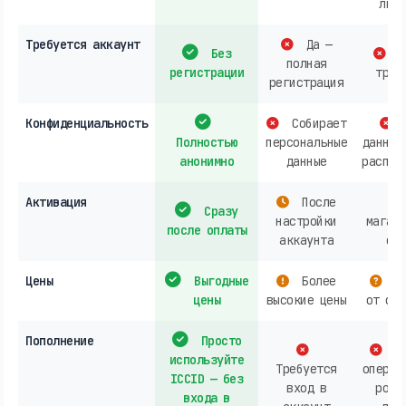
личн
Требуется аккаунт
Да —
Без
О
полная
регистрации
треб
регистрация
Конфиденциальность
Собирает
Полностью
персональные
данных
анонимно
данные
распро
Активация
После
Сразу
настройки
магази
после оплаты
аккаунта
онл
Цены
Выгодные
Более
За
цены
высокие цены
от опе
Пополнение
Просто
Ак
используйте
Требуется
операт
ICCID — без
вход в
розн
входа в