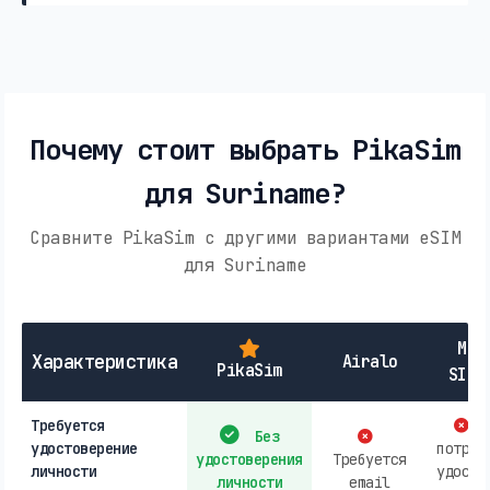
Почему стоит выбрать PikaSim
для Suriname?
Сравните PikaSim с другими вариантами eSIM
для Suriname
Мес
Характеристика
Airalo
PikaSim
SIM-
Требуется
М
Без
удостоверение
потреб
удостоверения
Требуется
личности
удосто
личности
email