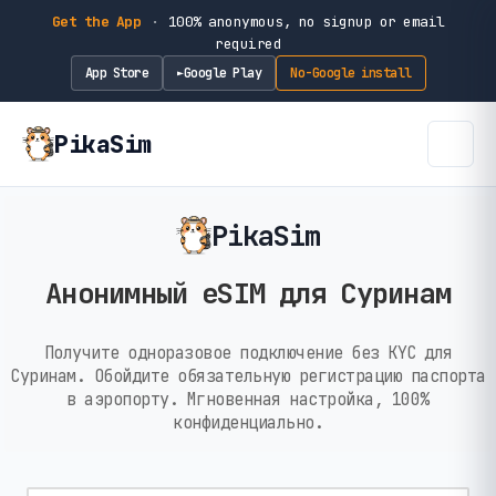
Get the App
·
100% anonymous, no signup or email
required
App Store
Google Play
No-Google install
►
PikaSim
PikaSim
Анонимный eSIM для Суринам
Получите одноразовое подключение без KYC для
Суринам. Обойдите обязательную регистрацию паспорта
в аэропорту. Мгновенная настройка, 100%
конфиденциально.