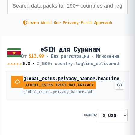
Learn About Our Privacy-First Approach
eSIM для Суринам
От
$13.99
· Без регистрации · Мгновенно
★★★★★
5.0
·
2,500+
country.tagline_delivered
global_esims.privacy_banner.headline
GLOBAL_ESIMS.TRUST.MAX_PRIVACY
global_esims.privacy_banner.sub
ВАЛЮТА: