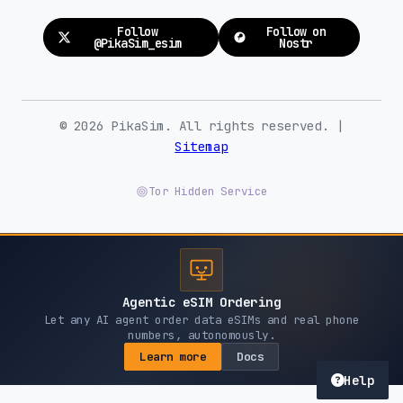
Follow
Follow on
@PikaSim_esim
Nostr
© 2026 PikaSim. All rights reserved. |
Sitemap
Tor Hidden Service
Agentic eSIM Ordering
Let any AI agent order data eSIMs and real phone
numbers, autonomously.
Learn more
Docs
Help