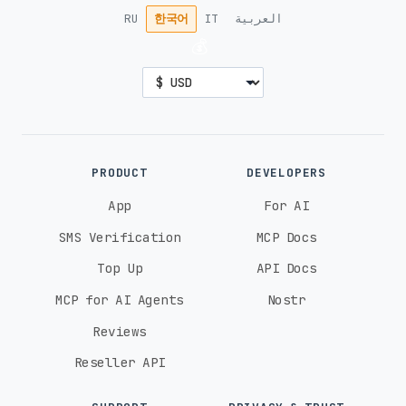
RU
한국어
IT
العربية
💰
PRODUCT
DEVELOPERS
App
For AI
SMS Verification
MCP Docs
Top Up
API Docs
MCP for AI Agents
Nostr
Reviews
Reseller API