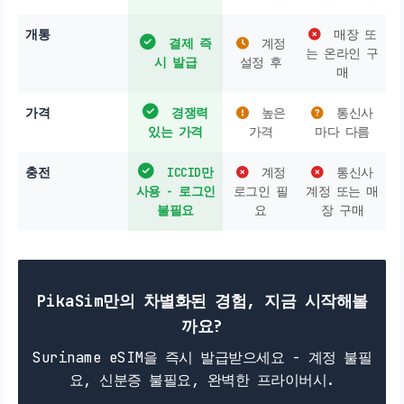
개통
매장 또
결제 즉
계정
는 온라인 구
시 발급
설정 후
매
가격
경쟁력
높은
통신사
있는 가격
가격
마다 다름
충전
ICCID만
계정
통신사
사용 - 로그인
로그인 필
계정 또는 매
불필요
요
장 구매
PikaSim만의 차별화된 경험, 지금 시작해볼
까요?
Suriname eSIM을 즉시 발급받으세요 - 계정 불필
요, 신분증 불필요, 완벽한 프라이버시.