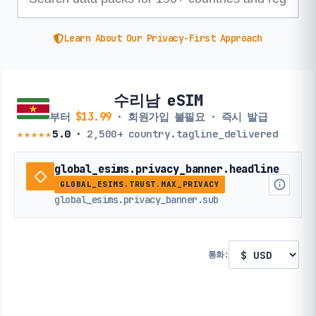
Learn About Our Privacy-First Approach
수리남 eSIM
부터
$13.99
· 회원가입 불필요 · 즉시 발급
★★★★★
5.0
·
2,500+
country.tagline_delivered
global_esims.privacy_banner.headline
GLOBAL_ESIMS.TRUST.MAX_PRIVACY
global_esims.privacy_banner.sub
통화: