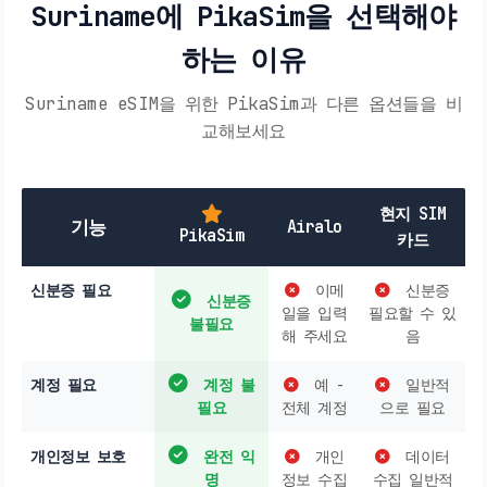
Suriname에 PikaSim을 선택해야
하는 이유
Suriname eSIM을 위한 PikaSim과 다른 옵션들을 비
교해보세요
현지 SIM
기능
Airalo
PikaSim
카드
신분증 필요
이메
신분증
신분증
일을 입력
필요할 수 있
불필요
해 주세요
음
계정 필요
계정 불
예 -
일반적
필요
전체 계정
으로 필요
개인정보 보호
완전 익
개인
데이터
명
정보 수집
수집 일반적