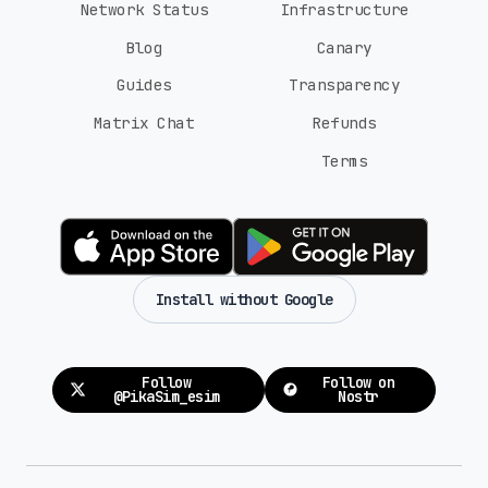
Network Status
Infrastructure
Blog
Canary
Guides
Transparency
Matrix Chat
Refunds
Terms
Install without Google
Follow
Follow on
@PikaSim_esim
Nostr