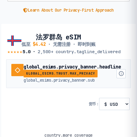
Learn About Our Privacy-First Approach
法罗群岛 eSIM
低至
$4.42
· 无需注册 · 即时到账
★★★★★
5.0
·
2,500+
country.tagline_delivered
global_esims.privacy_banner.headline
GLOBAL_ESIMS.TRUST.MAX_PRIVACY
global_esims.privacy_banner.sub
货币：
country.more_coverage