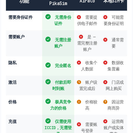
功能
Airalo
本地SIM卡
PikaSim
需要身份证件
无需身份
需要提
可能需
证件
供电子邮件
要身份证明
需要账户
是 —
无需注册
通常需
需完整注册
账户
要
账户
隐私
收集个
数据收
完全匿名
人数据
集普遍
激活
付款后即
账户设
门店或
时到账
置完成后
网上购买
价格
极具竞争
价格较
因运营
力的价格
高
商而异
充值
仅需使用
运营商
需要账
ICCID，无需登
账户或实体
号登录