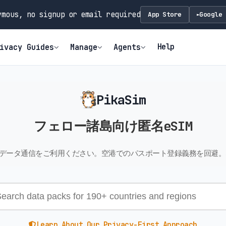
mous, no signup or email required
App Store
Google 
►
Help
ivacy Guides
Manage
Agents
PikaSim
フェロー諸島向け匿名eSIM
Cデータ通信をご利用ください。空港でのパスポート登録義務を回避
Learn About Our Privacy-First Approach