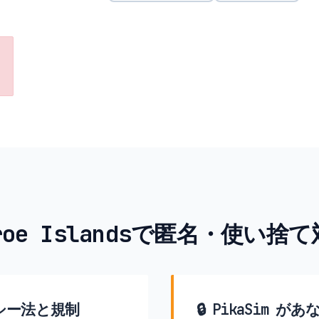
roe Islandsで匿名・使い捨
シー法と規制
🔒 PikaSim