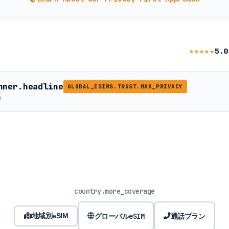
★★★★★
5.0
nner.headline
GLOBAL_ESIMS.TRUST.MAX_PRIVACY
b
country.more_coverage
グローバルeSIM
通話プラン
地域別eSIM