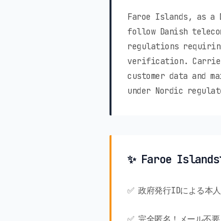
Faroe Islands, as a 
follow Danish teleco
regulations requirin
verification. Carrie
customer data and ma
under Nordic regulat
✨ Faroe Isla
✅ 政府発行IDによる本
✅ 完全匿名！メール不