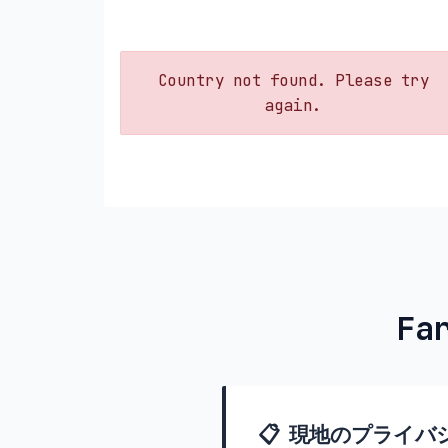
Country not found. Please try
again.
Fa
📋 現地のプライバ