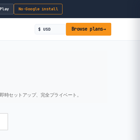
Play
No-Google install
Browse plans
→
。即時セットアップ、完全プライベート。