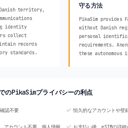
守る方法
Danish territory,
mmunications
PikaSim provides F
g identity
without Danish reg
rs collect
personal identific
intain records
requirements. Anon
ory standards.
these autonomous i
ndsでのPikaSimプライバシーの利点
人確認不要
✅ 恒久的なアカウントや登
要、アカウント不要、個人情報
✅ お支払い後、eSIMの詳