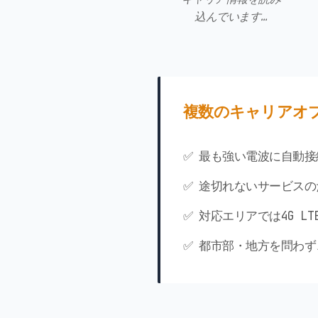
込んでいます…
複数のキャリアオ
✅ 最も強い電波に自動接
✅ 途切れないサービス
✅ 対応エリアでは4G L
✅ 都市部・地方を問わ