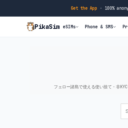
Get the App
·
100% anony
PikaSim
eSIMs
Phone & SMS
Pr
フェロー諸島で使える使い捨て・非KY