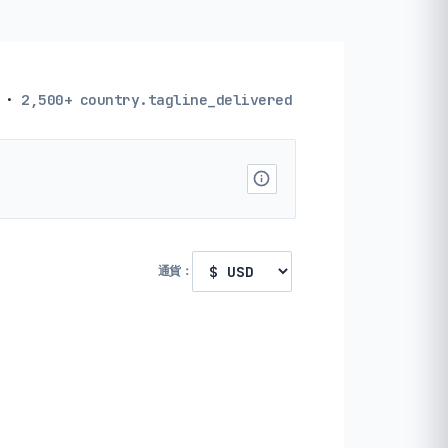
·
2,500+
country.tagline_delivered
通貨：