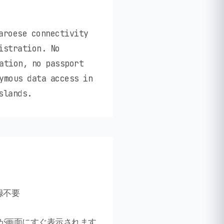
aroese connectivity
istration. No
ation, no passport
ymous data access in
slands.
録不要
細が画面にすぐ表示されます