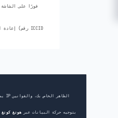
يقوم كثير من مزودي eSIM بتوجيه حركة البيانات عبر
هونغ كونغ 