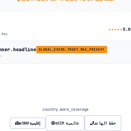
★★★★★
5.0
يبد
nner.headline
GLOBAL_ESIMS.TRUST.MAX_PRIVACY
b
country.more_coverage
خطط الهاتف
eSIM عالمية
eSIM إقليمية