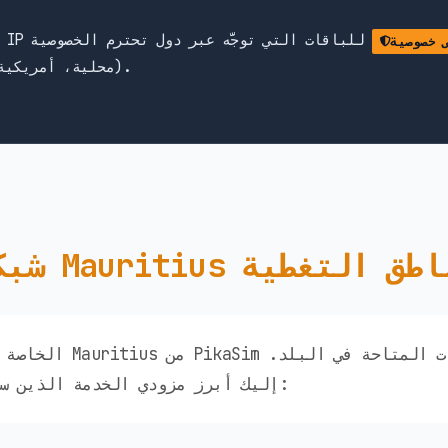
للباقات التي توجَّه عبر دول تحترم الخصوصية
 خصوصية
(محلية، أمريكية، أوروبية) — وليس هونغ كونغ أو الصين.
Mauritius ومناطق التغطية
إليك أبرز مزودي الخدمة الذين ستتمكن من الوصول إليهم: