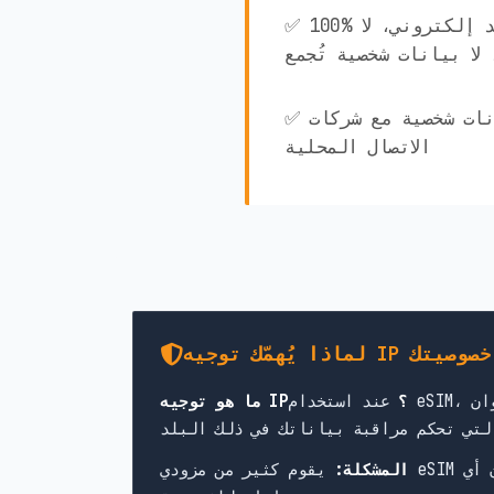
✅ 100% مجهول الهوية! لا بريد إلكتروني، لا
لا بيانات شخصية تُجمع
✅ لا تتم مشاركة أي بيانات شخصية مع شركات
الاتصال المحلية
 IP لحماية خصوصيتك
ما هو توجيه IP؟
عند استخدام eSIM، يمرّ اتصالك بالإنترنت عبر خوادم في بلد محدد. يحدد ذلك عنوان IP الظاهر الخاص بك، والقوانين
 أي
المشكلة: