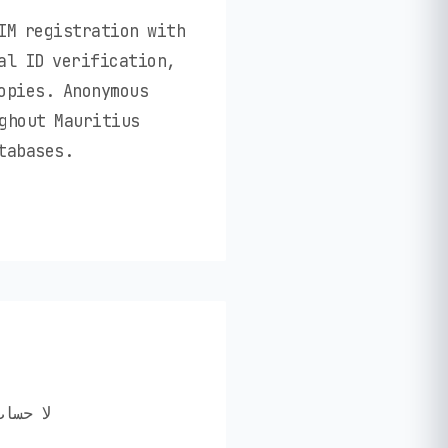
IM registration with
al ID verification,
opies. Anonymous
ghout Mauritius
tabases.
✅ لا ح