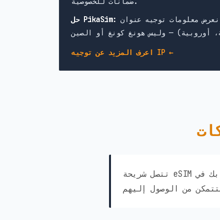
ضمانات للخصوصية.
حل PikaSim:
اعرف المزيد عن توجيه IP ←
تتصل شريحة eSIM الخاصة بك في Mauritius من PikaSim تلقائيًا بأفضل الشبكات المتاحة في البلد.