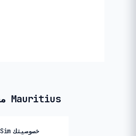
مجهول الهوية وجاهز للاستخدام المؤقت في Mauritius
🔒 كيف تحمي PikaSim خصوصيتك