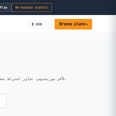
Play
No-Google install
Browse plans
→
احصل على اتصال بيانات مؤقت وبدون KYC في موريشيوس. تجاوز اشتراط تسجيل جواز السفر في المطار. إعداد فوري، خصوصية 100%.