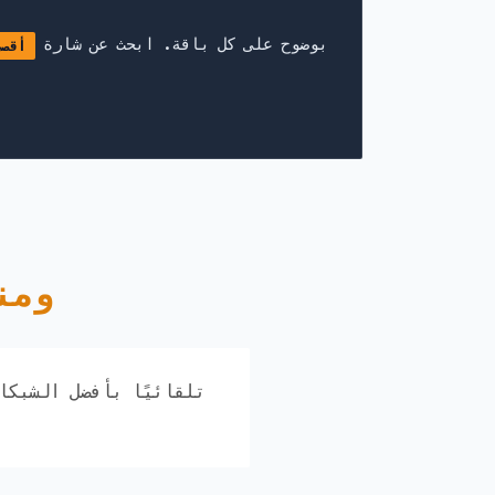
نعرض معلومات توجيه عنوان IP بوضوح على كل باقة. ابحث عن شارة
أقصى
شبكات 