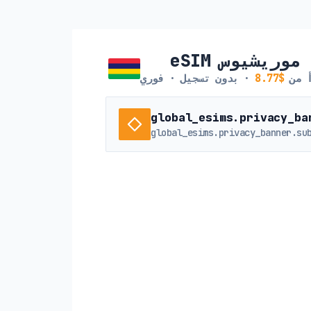
eSIM موريشيوس
أ من
$8.77
· بدون تسجيل · فوري
global_esims.privacy_ba
global_esims.privacy_banner.su