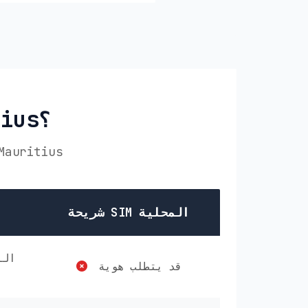
لماذا تختار PikaSim في Mauritius؟
قارن PikaSim مع الخيارات الأخرى لـ eSIM الخاص بك في us
شريحة SIM المحلية
قد يتطلب هوية