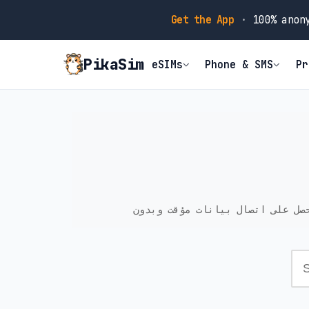
Get the App
·
100% anony
PikaSim
eSIMs
Phone & SMS
Pr