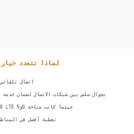
لماذا تتعدد خيارا
✅ اتصال تلقائ
✅ تجوال سلس بين شبكات الاتصال لضمان خدمة 
✅ الوصول إلى شبكات 4G LTE و5G حيثما كانت متاحة
✅ تغطية أفضل في المناط