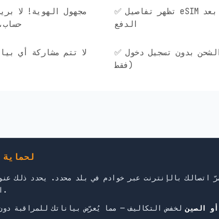
✅ تظهر تفاصيل eSIM فورًا على الشاشة بعد
الدفع
حساب، 
✅ إعادة الشحن بدون تسجيل دخول (رقم ICCID
فقط)
لماذا يُهمّك توجيه
التي تحكم مراقبة بياناتك في ذلك البلد.
أو الصين
لخفض التكاليف — مما يُعرّض بياناتك للمراقبة دون