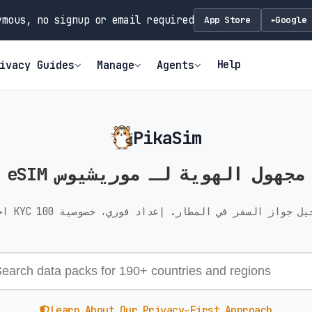
mous, no signup or email required
App Store
Google 
►
Help
ivacy Guides
Manage
Agents
PikaSim
eSIM مجهول الهوية لـ موريشيوس
Learn About Our Privacy-First Approach