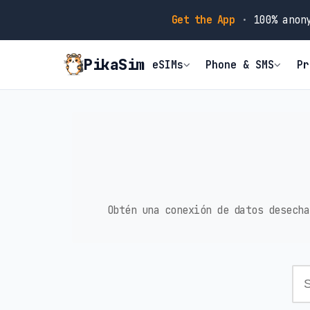
Get the App
·
100% anony
PikaSim
eSIMs
Phone & SMS
Pr
Obtén una conexión de datos desecha