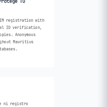
Protege Tu
IM registration with
al ID verification,
opies. Anonymous
ghout Mauritius
tabases.
e ni registro