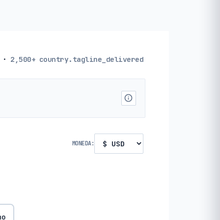
·
2,500+
country.tagline_delivered
MONEDA:
no