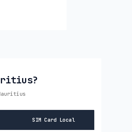
uritius?
Mauritius
SIM Card Local