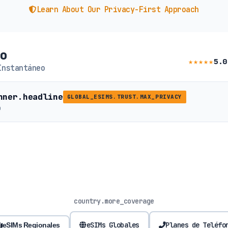
Learn About Our Privacy-First Approach
io
★★★★★
5.0
Instantáneo
nner.headline
GLOBAL_ESIMS.TRUST.MAX_PRIVACY
b
country.more_coverage
eSIMs Globales
Planes de Teléfo
eSIMs Regionales