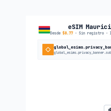
eSIM Mauric
Desde
$8.77
· Sin registro · 
global_esims.privacy_ba
global_esims.privacy_banner.su