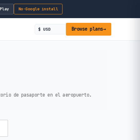
Play
No-Google install
Browse plans
→
torio de pasaporte en el aeropuerto.