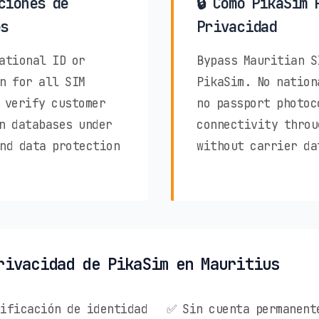
ciones de
🔒 Cómo PikaSim 
s
Privacidad
ational ID or
Bypass Mauritian S
n for all SIM
PikaSim. No nation
 verify customer
no passport photoc
n databases under
connectivity throu
nd data protection
without carrier da
rivacidad de PikaSim en Mauritius
ificación de identidad
✅ Sin cuenta permanent