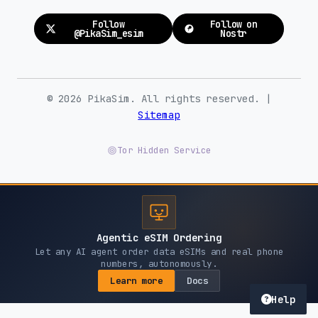
Follow
Follow on
@PikaSim_esim
Nostr
© 2026 PikaSim. All rights reserved. |
Sitemap
Tor Hidden Service
Agentic eSIM Ordering
Let any AI agent order data eSIMs and real phone
numbers, autonomously.
Learn more
Docs
Help