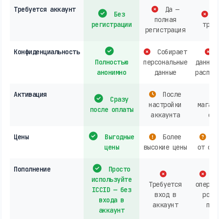
Требуется аккаунт
Да —
Без
О
полная
регистрации
треб
регистрация
Конфиденциальность
Собирает
Полностью
персональные
данных
анонимно
данные
распро
Активация
После
Сразу
настройки
магази
после оплаты
аккаунта
онл
Цены
Выгодные
Более
За
цены
высокие цены
от опе
Пополнение
Просто
Ак
используйте
Требуется
операт
ICCID — без
вход в
розн
входа в
аккаунт
пок
аккаунт