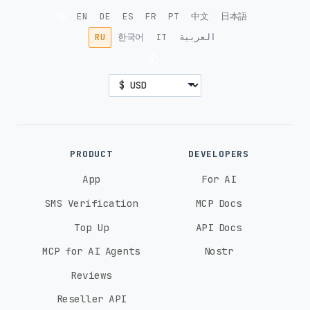
🌐
EN
DE
ES
FR
PT
中文
日本語
RU
한국어
IT
العربية
💰
PRODUCT
DEVELOPERS
App
For AI
SMS Verification
MCP Docs
Top Up
API Docs
MCP for AI Agents
Nostr
Reviews
Reseller API