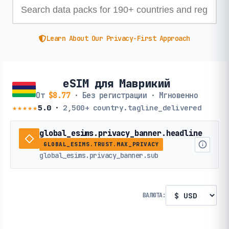
Learn About Our Privacy-First Approach
eSIM для Маврикий
От
$8.77
· Без регистрации · Мгновенно
★★★★★
5.0
·
2,500+
country.tagline_delivered
global_esims.privacy_banner.headline
GLOBAL_ESIMS.TRUST.MAX_PRIVACY
global_esims.privacy_banner.sub
ВАЛЮТА: