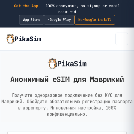
Get the App
·
100% anonymous, no signup or email
required
App Store
Google Play
No-Google install
►
PikaSim
PikaSim
Анонимный eSIM для Маврикий
Получите одноразовое подключение без KYC для
Маврикий. Обойдите обязательную регистрацию паспорта
в аэропорту. Мгновенная настройка, 100%
конфиденциально.