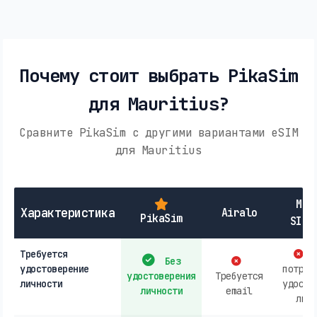
Почему стоит выбрать PikaSim
для Mauritius?
Сравните PikaSim с другими вариантами eSIM
для Mauritius
Мес
Характеристика
Airalo
PikaSim
SIM-
Требуется
М
Без
удостоверение
потреб
удостоверения
Требуется
личности
удосто
личности
email
личн