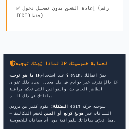
✅ إعادة الشحن بدون تسجيل دخول (رقم
ICCID فقط)
لماذا يُهمّك توجيه IP لحماية خصوصيتك
ما هو توجيه IP؟
عند استخدام eSIM، يمرّ اتصالك
بالإنترنت عبر خوادم في بلد محدد. يحدد ذلك عنوان IP
الظاهر الخاص بك، والقوانين التي تحكم مراقبة
بياناتك في ذلك البلد.
المشكلة:
يقوم كثير من مزودي eSIM بتوجيه حركة
البيانات عبر
هونغ كونغ أو الصين
لخفض التكاليف —
مما يُعرّض بياناتك للمراقبة دون أي ضمانات للخصوصية.