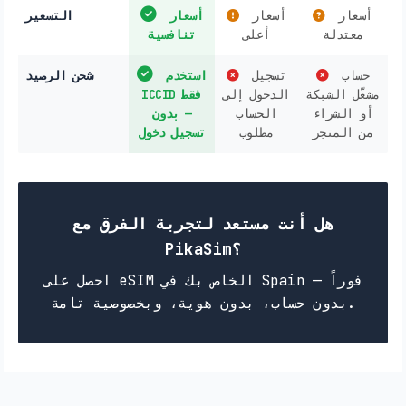
أسعار
أسعار
أسعار
التسعير
معتدلة
أعلى
تنافسية
حساب
تسجيل
استخدم
شحن الرصيد
مشغّل الشبكة
الدخول إلى
ICCID فقط
أو الشراء
الحساب
— بدون
من المتجر
مطلوب
تسجيل دخول
هل أنت مستعد لتجربة الفرق مع
PikaSim؟
احصل على eSIM الخاص بك في Spain فوراً —
بدون حساب، بدون هوية، وبخصوصية تامة.