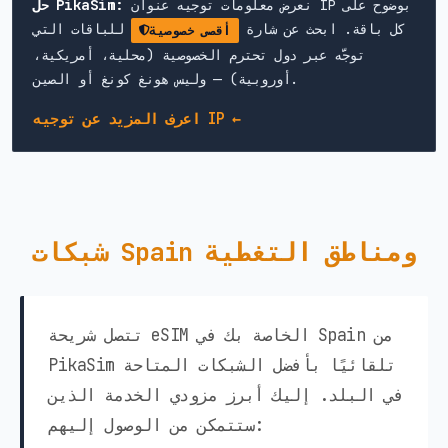
نعرض معلومات توجيه عنوان IP بوضوح على
حل PikaSim:
كل باقة. ابحث عن شارة
للباقات التي
أقصى خصوصية
توجَّه عبر دول تحترم الخصوصية (محلية، أمريكية،
أوروبية) — وليس هونغ كونغ أو الصين.
اعرف المزيد عن توجيه IP ←
شبكات Spain ومناطق التغطية
تتصل شريحة eSIM الخاصة بك في Spain من
PikaSim تلقائيًا بأفضل الشبكات المتاحة
في البلد. إليك أبرز مزودي الخدمة الذين
ستتمكن من الوصول إليهم: