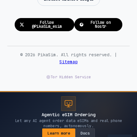
Follow
Follow on
@PikaSim_esim
Nostr
© 2026 PikaSim. All rights reserved. |
Sitemap
Tor Hidden Service
Agentic eSIM Ordering
Let any AI agent order data eSIMs and real phone
numbers, autonomously.
Learn more
Docs