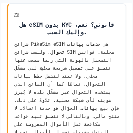
⚖️
هل eSIM بدون KYC قانوني؟ نعم،
وإليك السبب.
شرائح PikaSim eSIM هي
خدمات بيانات
تجوال
، وليست شرائح SIM محلية. قوانين
التسجيل بالهوية التي ربما سمعتَ عنها
تنطبق على تفعيل شريحة
محلية
لدى مشغّل
محلي
، ولا تمتد لتشمل خطط بيانات
التجوال، تمامًا كما أن السائح الذي
يستخدم التجوال عبر مشغّل بلده لا يُبرز
هويته لأي شبكة محلية. علاوةً على ذلك،
فإن بيع
بيانات
الجوّال هو خدمة اتصالات لا
منتج مالي، وبالتالي لا تنطبق عليه قواعد
مكافحة غسل الأموال المفروضة على
البنوك وخدمات تحويل الأموال. نحن لا