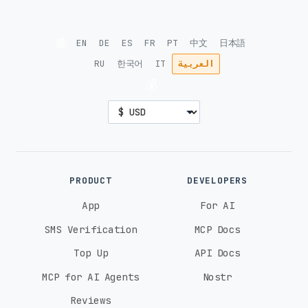
🌐
EN
DE
ES
FR
PT
中文
日本語
العربية
IT
한국어
RU
💰
PRODUCT
DEVELOPERS
App
For AI
SMS Verification
MCP Docs
Top Up
API Docs
MCP for AI Agents
Nostr
Reviews