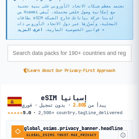
تعتمد معظم شبكات الاتحاد الأوروبي على بنية تحتية
من Huawei مع إمكانية وصول خلفي محتملة. تُبقي
بطاقات eSIM لدينا حركة بياناتك خارج الشبكة
المحلية، وتُمرِّرها عبر دول الاتحاد الأوروبي ذات
اعرف المزيد →
قوانين الخصوصية الصارمة.
Learn About Our Privacy-First Approach
eSIM إسبانيا
يبدأ من
$2.80
· بدون تسجيل · فوري
★★★★★
5.0
·
2,500+
country.tagline_delivered
global_esims.privacy_banner.headline
GLOBAL_ESIMS.TRUST.MAX_PRIVACY