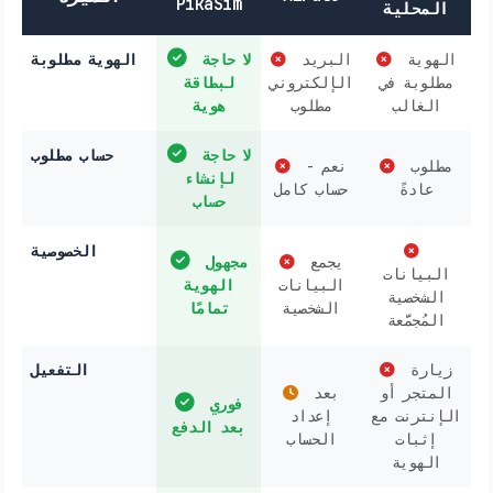
PikaSim
المحلية
الهوية
البريد
لا حاجة
الهوية مطلوبة
مطلوبة في
الإلكتروني
لبطاقة
الغالب
مطلوب
هوية
لا حاجة
حساب مطلوب
مطلوب
نعم -
لإنشاء
عادةً
حساب كامل
حساب
الخصوصية
يجمع
مجهول
البيانات
البيانات
الهوية
الشخصية
الشخصية
تمامًا
المُجمَّعة
زيارة
التفعيل
المتجر أو
بعد
فوري
الإنترنت مع
إعداد
بعد الدفع
إثبات
الحساب
الهوية