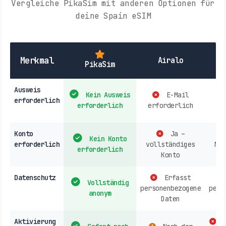
Vergleiche PikaSim mit anderen Optionen für
deine Spain eSIM
Lo
Merkmal
Airalo
PikaSim
Ausweis
Kein Ausweis
E-Mail
erforderlich
erforderlich
erforderlich
er
Konto
Ja –
Kein Konto
erforderlich
vollständiges
Nor
erforderlich
Konto
er
Datenschutz
Erfasst
Vollständig
personenbezogene
pers
anonym
Daten
Aktivierung
F