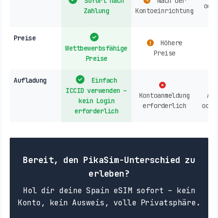
Sofort nach
Nach der
ode
Zahlung
Kontoeinrichtung
Preise
Höhere
Wettbewerbsfähige
Preise
Preise
Aufladung
Einfach
ICCID verwenden –
Kontoanmeldung
Anb
kein Login
erforderlich
oder
erforderlich
Bereit, den PikaSim-Unterschied zu
erleben?
Hol dir deine Spain eSIM sofort – kein
Konto, kein Ausweis, volle Privatsphäre.