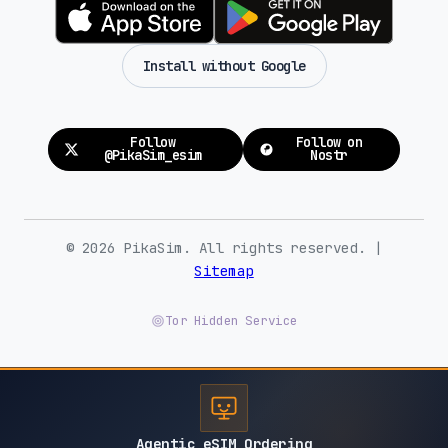
Install without Google
Follow
Follow on
@PikaSim_esim
Nostr
© 2026 PikaSim. All rights reserved. |
Sitemap
Tor Hidden Service
Agentic eSIM Ordering