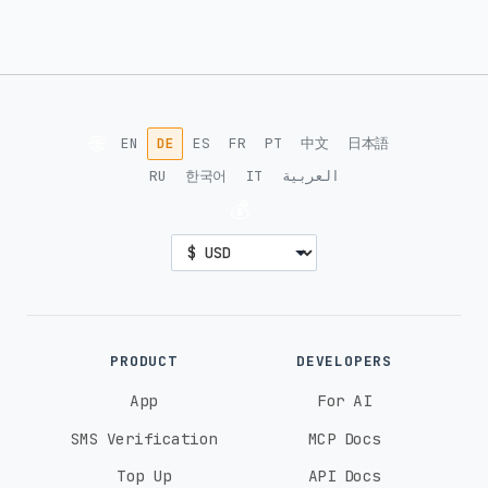
🌐
EN
DE
ES
FR
PT
中文
日本語
RU
한국어
IT
العربية
💰
PRODUCT
DEVELOPERS
App
For AI
SMS Verification
MCP Docs
Top Up
API Docs