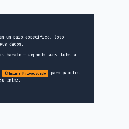
em um país específico. Isso
eus dados.
is barato — expondo seus dados à
o
para pacotes
Máxima Privacidade
ou China.