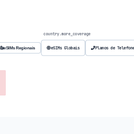
country.more_coverage
eSIMs Globais
Planos de Telefon
eSIMs Regionais