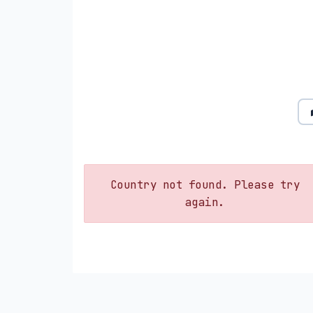
Country not found. Please try
again.