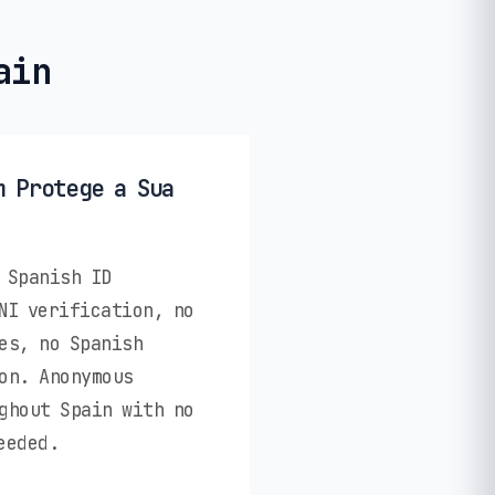
ain
m Protege a Sua
 Spanish ID
NI verification, no
es, no Spanish
on. Anonymous
ghout Spain with no
eeded.