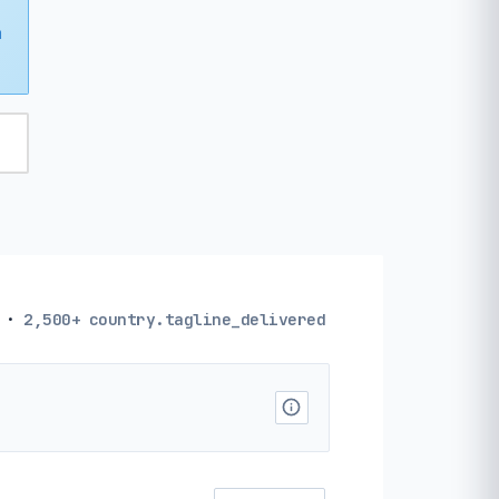
m
·
2,500+
country.tagline_delivered