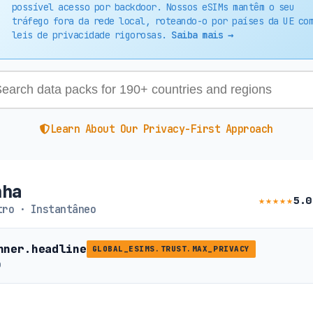
possível acesso por backdoor. Nossos eSIMs mantêm o seu
tráfego fora da rede local, roteando-o por países da UE co
leis de privacidade rigorosas.
Saiba mais →
Learn About Our Privacy-First Approach
nha
★★★★★
5.0
ro · Instantâneo
nner.headline
GLOBAL_ESIMS.TRUST.MAX_PRIVACY
b