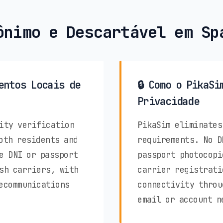
ônimo e Descartável em Sp
entos Locais de
🔒 Como o PikaSi
Privacidade
ity verification
PikaSim eliminates
oth residents and
requirements. No D
e DNI or passport
passport photocopi
sh carriers, with
carrier registrati
ecommunications
connectivity throu
email or account n