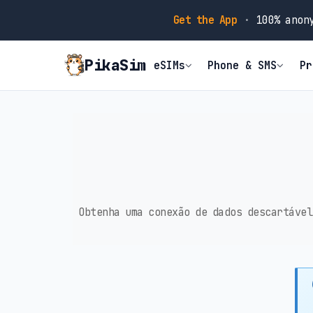
Get the App
·
100% anony
PikaSim
eSIMs
Phone & SMS
Pr
Obtenha uma conexão de dados descartável