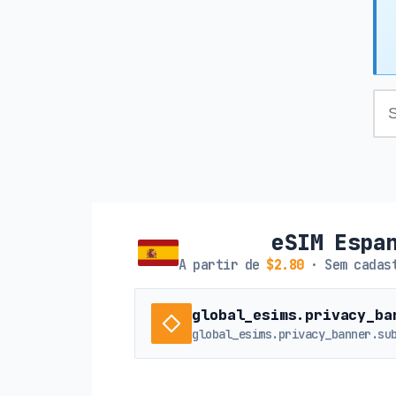
eSIM Espa
A partir de
$2.80
· Sem cadast
global_esims.privacy_ba
global_esims.privacy_banner.su