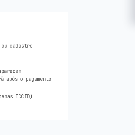
 ou cadastro
aparecem
rã após o pagamento
penas ICCID)