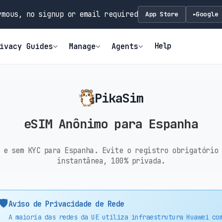
mous, no signup or email required
App Store
Google 
►
Help
ivacy Guides
Manage
Agents
PikaSim
eSIM Anônimo para Espanha
 e sem KYC para Espanha. Evite o registro obrigatório
instantânea, 100% privada.
🛡️
Aviso de Privacidade de Rede
A maioria das redes da UE utiliza infraestrutura Huawei co