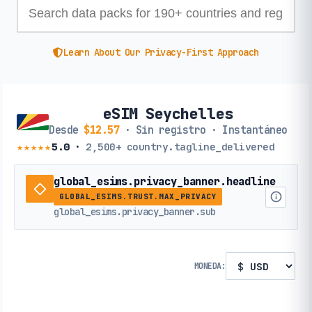
Learn About Our Privacy-First Approach
eSIM Seychelles
Desde
$12.57
· Sin registro · Instantáneo
★★★★★
5.0
·
2,500+
country.tagline_delivered
global_esims.privacy_banner.headline
GLOBAL_ESIMS.TRUST.MAX_PRIVACY
global_esims.privacy_banner.sub
MONEDA: