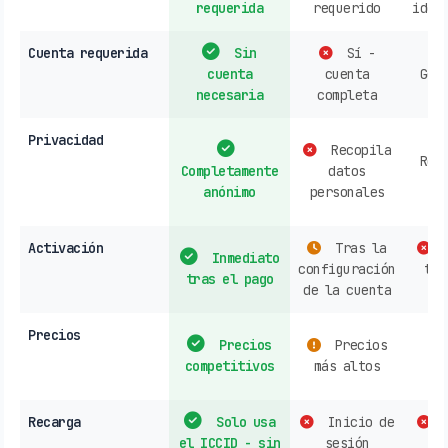
requerida
requerido
iden
Cuenta requerida
Sin
Sí -
cuenta
cuenta
Gen
necesaria
completa
re
Privacidad
Recopila
Rec
Completamente
datos
d
anónimo
personales
h
Activación
Tras la
C
Inmediato
configuración
tie
tras el pago
de la cuenta
Precios
Precios
Precios
s
competitivos
más altos
o
Recarga
Solo usa
Inicio de
C
el ICCID - sin
sesión
op