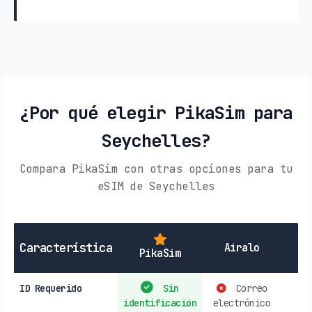
¿Por qué elegir PikaSim para
Seychelles?
Compara PikaSim con otras opciones para tu
eSIM de Seychelles
SI
Característica
Airalo
PikaSim
ID Requerido
Sin
Correo
identificación
electrónico
r