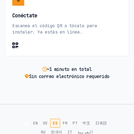
Conéctate
Escanea el código QR o tócalo para
instalar. Ya estás en línea.
~1 minuto en total
Sin correo electrónico requerido
🌐
EN
DE
ES
FR
PT
中文
日本語
RU
한국어
IT
العربية