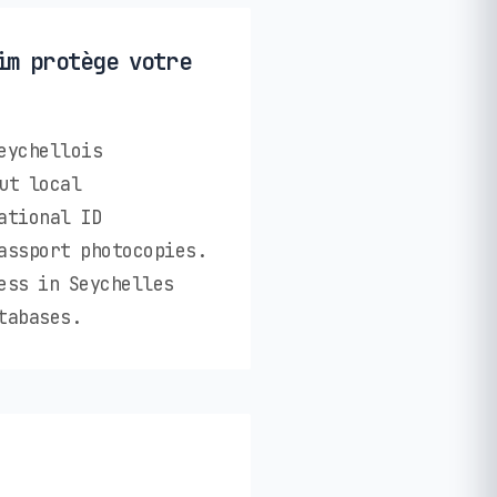
im protège votre
eychellois
ut local
ational ID
assport photocopies.
ess in Seychelles
tabases.