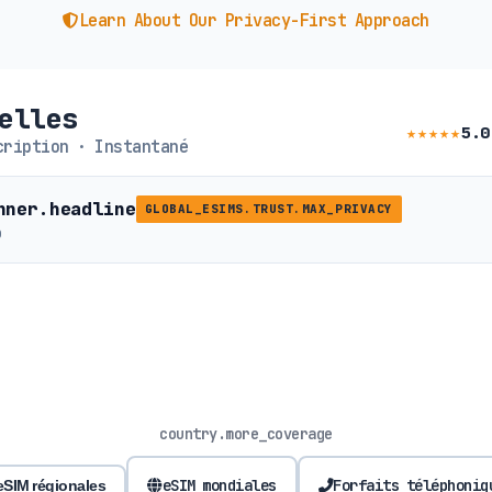
Learn About Our Privacy-First Approach
elles
★★★★★
5.0
ription · Instantané
nner.headline
GLOBAL_ESIMS.TRUST.MAX_PRIVACY
b
country.more_coverage
eSIM mondiales
Forfaits téléphoniq
eSIM régionales