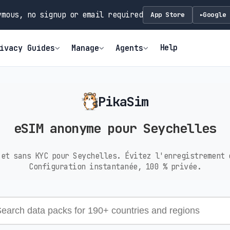
mous, no signup or email required
App Store
Google 
►
Help
ivacy Guides
Manage
Agents
PikaSim
eSIM anonyme pour Seychelles
 et sans KYC pour Seychelles. Évitez l'enregistrement 
Configuration instantanée, 100 % privée.