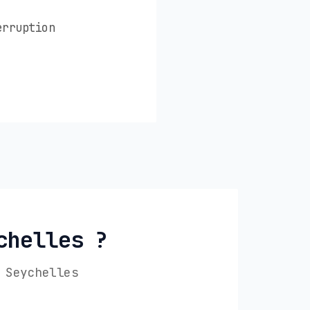
erruption
chelles ?
 Seychelles