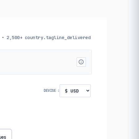
·
2,500+
country.tagline_delivered
DEVISE :
ues