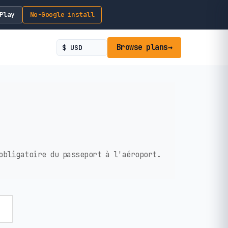
Play
No-Google install
Browse plans
→
obligatoire du passeport à l'aéroport.