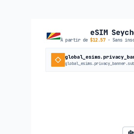
eSIM Seych
À partir de
$12.57
· Sans insc
global_esims.privacy_ba
global_esims.privacy_banner.su