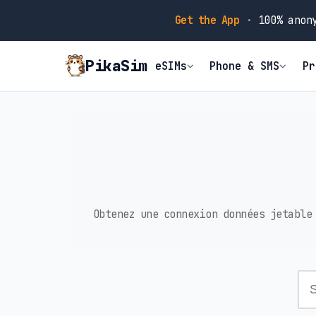
Get the App
·
100% anony
PikaSim
eSIMs
Phone & SMS
Pr
Obtenez une connexion données jetable