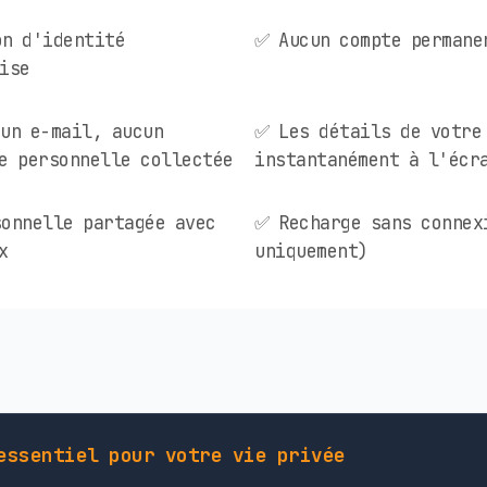
on d'identité
✅ Aucun compte permane
ise
un e-mail, aucun
✅ Les détails de votre
e personnelle collectée
instantanément à l'écr
onnelle partagée avec
✅ Recharge sans connex
x
uniquement)
essentiel pour votre vie privée