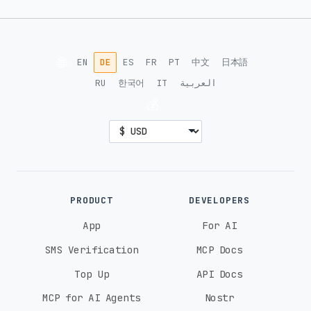
🌐
EN
DE
ES
FR
PT
中文
日本語
RU
한국어
IT
العربية
💰
PRODUCT
DEVELOPERS
App
For AI
SMS Verification
MCP Docs
Top Up
API Docs
MCP for AI Agents
Nostr