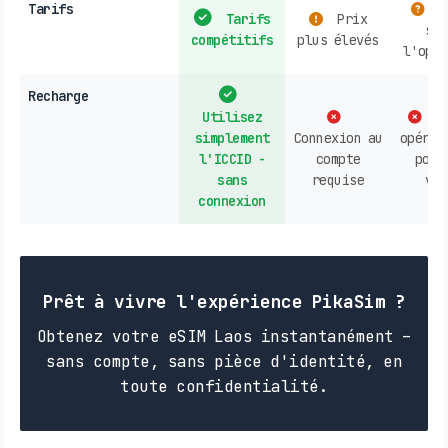
Tarifs
V
Tarifs
Prix
sel
compétitifs
plus élevés
l'opér
Recharge
Utilisez
Co
simplement
Connexion au
opérat
l'ICCID -
compte
poin
sans
requise
ven
connexion
Prêt à vivre l'expérience PikaSim ?
Obtenez votre eSIM Laos instantanément –
sans compte, sans pièce d'identité, en
toute confidentialité.