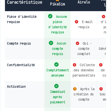
Caractéristique
Airalo
PikaSim
loc
Pièce d'identité
Aucune
P
requise
pièce
E-mail
d'ide
d'identité
requis
parf
requise
requ
Compte requis
Aucun
Oui -
compte
compte
Généra
requis
complet
req
Confidentialité
Collecte
Col
Complètement
des données
de do
anonyme
personnelles
cour
Activation
Après la
Ach
Immédiat
création du
boutiq
après
compte
en l
paiement