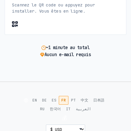
Scannez le QR code ou appuyez pour
installer. Vous êtes en ligne.
~1 minute au total
Aucun e-mail requis
🌐
EN
DE
ES
FR
PT
中文
日本語
RU
한국어
IT
العربية
💰