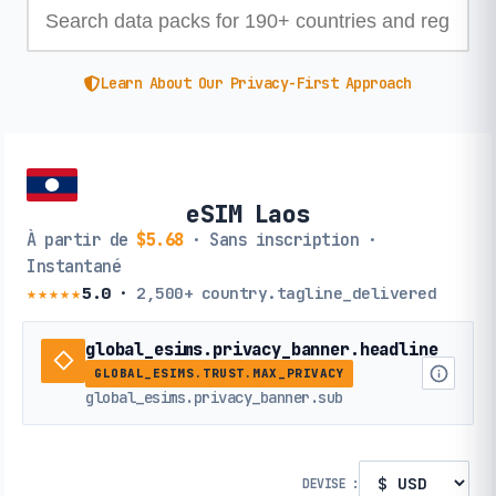
Learn About Our Privacy-First Approach
eSIM Laos
À partir de
$5.68
· Sans inscription ·
Instantané
★★★★★
5.0
·
2,500+
country.tagline_delivered
global_esims.privacy_banner.headline
GLOBAL_ESIMS.TRUST.MAX_PRIVACY
global_esims.privacy_banner.sub
DEVISE :