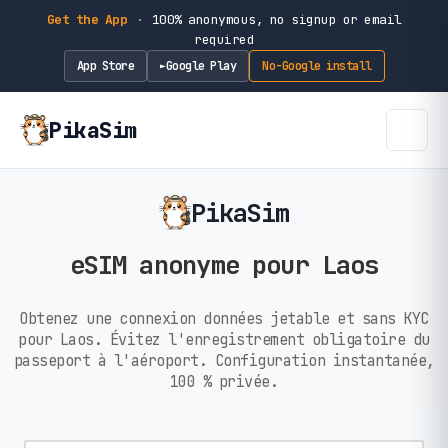
Get the App
·
100% anonymous, no signup or email
required
App Store
Google Play
No-Google install
►
PikaSim
PikaSim
eSIM anonyme pour Laos
Obtenez une connexion données jetable et sans KYC
pour Laos. Évitez l'enregistrement obligatoire du
passeport à l'aéroport. Configuration instantanée,
100 % privée.