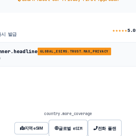
★★★★★
5.0
즉시 발급
nner.headline
GLOBAL_ESIMS.TRUST.MAX_PRIVACY
b
country.more_coverage
글로벌 eSIM
전화 플랜
지역 eSIM