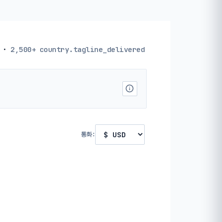
·
2,500+
country.tagline_delivered
통화: