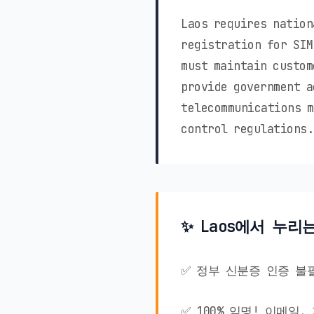
Laos requires nation
registration for SIM
must maintain custom
provide government a
telecommunications m
control regulations.
✨ Laos에서 누리
✅ 정부 신분증 인증 불
✅ 100% 익명! 이메일