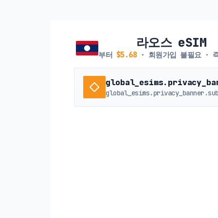
라오스 eSIM
부터
$5.68
· 회원가입 불필요 · 
global_esims.privacy_ba
global_esims.privacy_banner.su