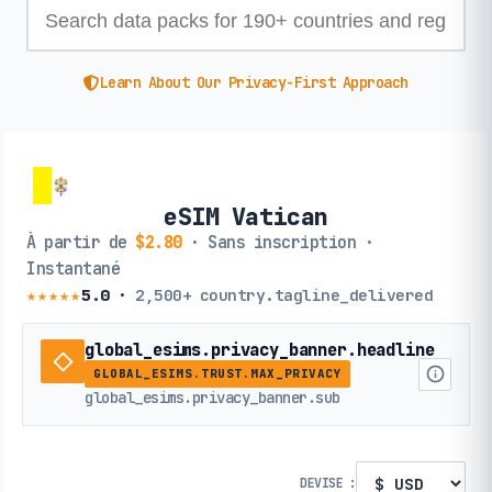
Learn About Our Privacy-First Approach
eSIM Vatican
À partir de
$2.80
· Sans inscription ·
Instantané
★★★★★
5.0
·
2,500+
country.tagline_delivered
global_esims.privacy_banner.headline
GLOBAL_ESIMS.TRUST.MAX_PRIVACY
global_esims.privacy_banner.sub
DEVISE :