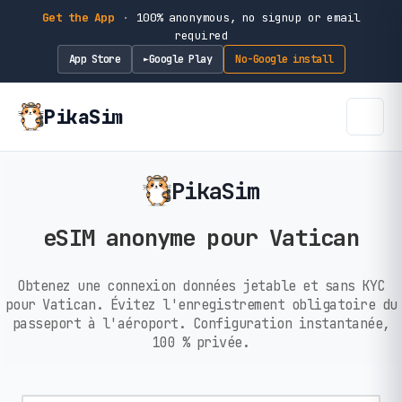
Get the App
·
100% anonymous, no signup or email
required
App Store
Google Play
No-Google install
►
PikaSim
PikaSim
eSIM anonyme pour Vatican
Obtenez une connexion données jetable et sans KYC
pour Vatican. Évitez l'enregistrement obligatoire du
passeport à l'aéroport. Configuration instantanée,
100 % privée.