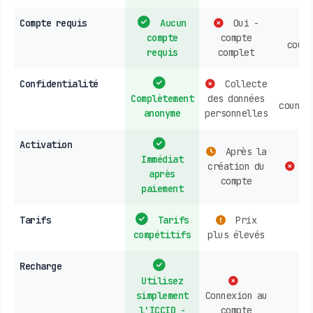
Compte requis
Aucun
Oui -
compte
compte
count
requis
complet
Confidentialité
Collecte
Complètement
des données
countr
anonyme
personnelles
Activation
Après la
Immédiat
création du
co
après
compte
paiement
Tarifs
Tarifs
Prix
compétitifs
plus élevés
Recharge
Utilisez
simplement
Connexion au
l'ICCID -
compte