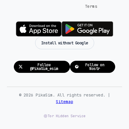
Terms
Install without Google
Follow
Follow on
@PikaSim_esim
Nostr
© 2026 PikaSim. All rights reserved. |
Sitemap
Tor Hidden Service