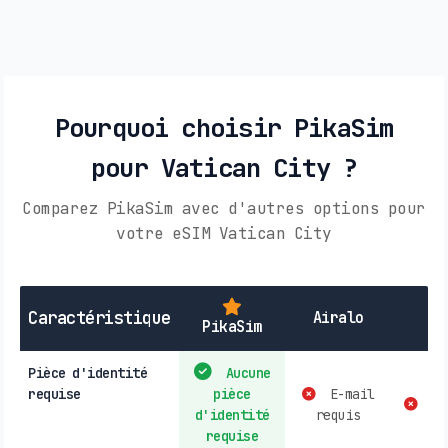
Pourquoi choisir PikaSim
pour Vatican City ?
Comparez PikaSim avec d'autres options pour
votre eSIM Vatican City
Caractéristique
Airalo
PikaSim
Pièce d'identité
Aucune
requise
pièce
E-mail
co
d'identité
requis
requise