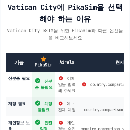
Vatican City에 PikaSim을 선택
해야 하는 이유
Vatican City eSIM을 위한 PikaSim과 다른 옵션들
을 비교해보세요
기능
Airalo
현지 S
PikaSim
신분증 필요
이메
신분
일을 입력
country.comparison
증 불필요
해 주세요
계정 필요
계정
예 -
불필요
전체 계정
country.comparison.va
개인정보 보
완전
개인
호
익명
정보 수집
country.comparison.val