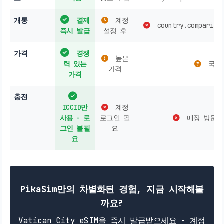
개통
결제
계정
country.comparison
즉시 발급
설정 후
가격
경쟁
높은
력 있는
국가
가격
가격
충전
ICCID만
계정
사용 - 로
로그인 필
매장 방문 
그인 불필
요
요
PikaSim만의 차별화된 경험, 지금 시작해볼
까요?
Vatican City eSIM을 즉시 발급받으세요 - 계정