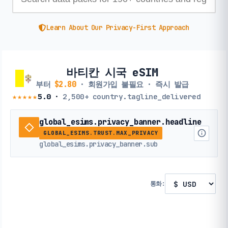
Learn About Our Privacy-First Approach
바티칸 시국 eSIM
부터
$2.80
· 회원가입 불필요 · 즉시 발급
★★★★★
5.0
·
2,500+
country.tagline_delivered
global_esims.privacy_banner.headline
GLOBAL_ESIMS.TRUST.MAX_PRIVACY
global_esims.privacy_banner.sub
통화: