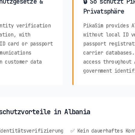
hutzgesetze &
🔒 So schützt Pi
Privatsphäre
ntity verification
PikaSim provides A
ation, with
without local ID v
ID card or passport
passport registrat
munications
carrier databases.
n customer data
access throughout 
government identif
schutzvorteile in Albania
Identitätsverifizierung
✅ Kein dauerhaftes Kon