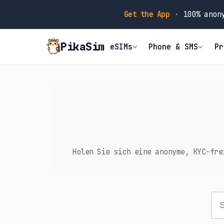
Get the App
·
100% anony
PikaSim
eSIMs
Phone & SMS
Pr
Holen Sie sich eine anonyme, KYC-fre