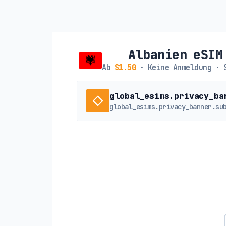
Albanien eSIM
Ab
$1.50
· Keine Anmeldung · 
global_esims.privacy_ba
global_esims.privacy_banner.su