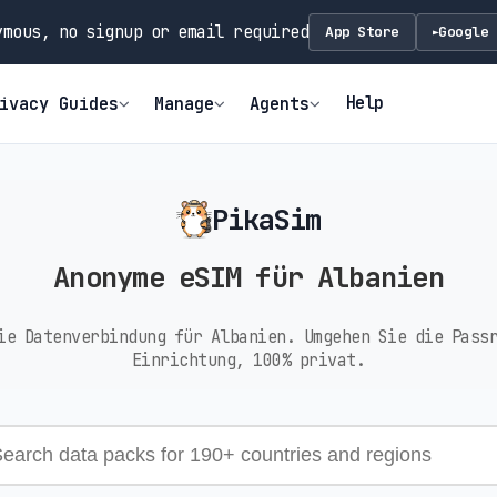
mous, no signup or email required
App Store
Google 
►
Help
ivacy Guides
Manage
Agents
PikaSim
Anonyme eSIM für Albanien
ie Datenverbindung für Albanien. Umgehen Sie die Pass
Einrichtung, 100% privat.