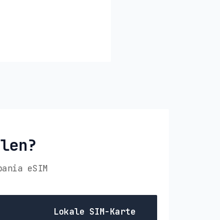
hlen?
bania eSIM
Lokale SIM-Karte