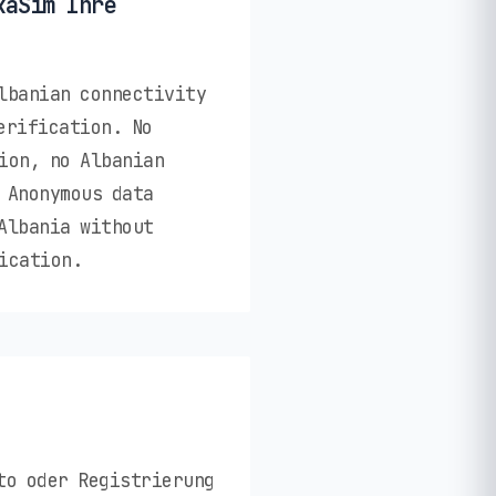
kaSim Ihre
lbanian connectivity
erification. No
ion, no Albanian
 Anonymous data
Albania without
ication.
to oder Registrierung