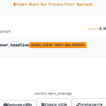
Learn About Our Privacy-First Approach
★★★★★
5.0
Sofort
nner.headline
GLOBAL_ESIMS.TRUST.MAX_PRIVACY
b
country.more_coverage
Globale eSIMs
Telefontarife
Regionale eSIMs