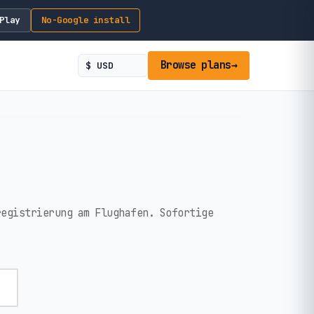
Play
No-Google install
Browse plans
→
registrierung am Flughafen. Sofortige