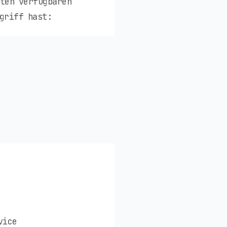
sten verfügbaren
griff hast:
vice