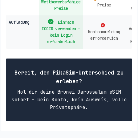
Wettbewerbsfähige
A
Preise
Preise
ver
Aufladung
Einfach
ICCID verwenden –
Anbi
Kontoanmeldung
kein Login
erforderlich
erforderlich
Ein
Bereit, den PikaSim-Unterschied zu
erleben?
Hol dir deine Brunei Darussalam eSIM
sofort – kein Konto, kein Ausweis, volle
Privatsphäre.