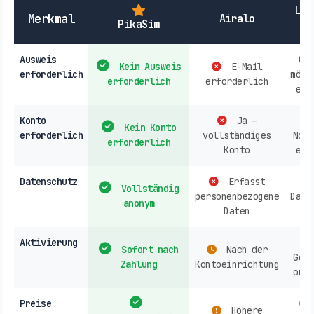
Lok
Merkmal
Airalo
PikaSim
Ausweis
Kein Ausweis
E-Mail
erforderlich
mögl
erforderlich
erforderlich
erf
Konto
Ja –
Kein Konto
erforderlich
vollständiges
Norm
erforderlich
Konto
erf
Datenschutz
Erfasst
Vollständig
personenbezogene
Date
anonym
Daten
Aktivierung
Sofort nach
Nach der
Gesc
Zahlung
Kontoeinrichtung
onli
Preise
Höhere