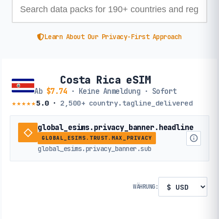
Learn About Our Privacy-First Approach
Costa Rica eSIM
Ab
$7.74
· Keine Anmeldung · Sofort
★★★★★
5.0
·
2,500+
country.tagline_delivered
global_esims.privacy_banner.headline
GLOBAL_ESIMS.TRUST.MAX_PRIVACY
global_esims.privacy_banner.sub
WÄHRUNG: