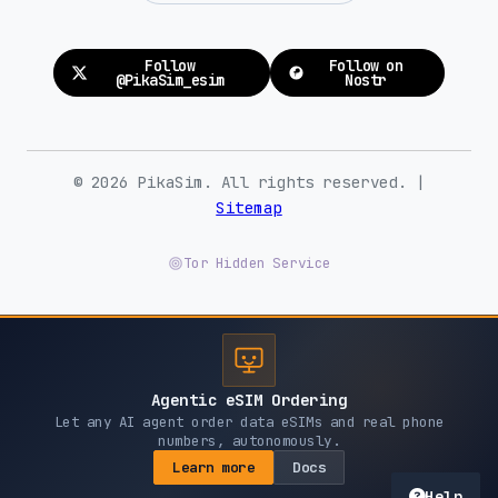
Follow
Follow on
@PikaSim_esim
Nostr
© 2026 PikaSim. All rights reserved. |
Sitemap
Tor Hidden Service
Agentic eSIM Ordering
Let any AI agent order data eSIMs and real phone
numbers, autonomously.
Learn more
Docs
Help