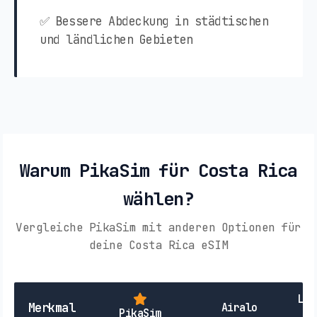
✅ Bessere Abdeckung in städtischen
und ländlichen Gebieten
Warum PikaSim für Costa Rica
wählen?
Vergleiche PikaSim mit anderen Optionen für
deine Costa Rica eSIM
Lok
Merkmal
Airalo
PikaSim