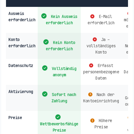
Ausweis
Kein Ausweis
E-Mail
erforderlich
mögl
erforderlich
erforderlich
erf
Konto
Ja –
Kein Konto
erforderlich
vollständiges
Norm
erforderlich
Konto
erf
Datenschutz
Erfasst
Vollständig
personenbezogene
Date
anonym
Daten
Aktivierung
Sofort nach
Nach der
Gesc
Zahlung
Kontoeinrichtung
onli
Preise
Höhere
Wettbewerbsfähige
A
Preise
Preise
ver