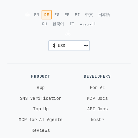
🌐
EN
DE
ES
FR
PT
中文
日本語
RU
한국어
IT
العربية
💰
PRODUCT
DEVELOPERS
App
For AI
SMS Verification
MCP Docs
Top Up
API Docs
MCP for AI Agents
Nostr
Reviews