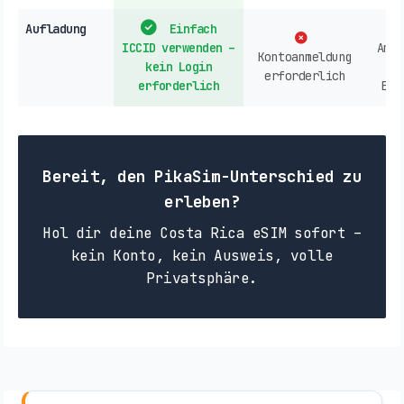
Aufladung
Einfach
ICCID verwenden –
Anbi
Kontoanmeldung
kein Login
erforderlich
erforderlich
Ein
Bereit, den PikaSim-Unterschied zu
erleben?
Hol dir deine Costa Rica eSIM sofort –
kein Konto, kein Ausweis, volle
Privatsphäre.