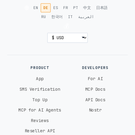
🌐
EN
DE
ES
FR
PT
中文
日本語
RU
한국어
IT
العربية
💰
PRODUCT
DEVELOPERS
App
For AI
SMS Verification
MCP Docs
Top Up
API Docs
MCP for AI Agents
Nostr
Reviews
Reseller API