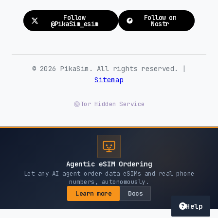
Follow
Follow on
@PikaSim_esim
Nostr
© 2026 PikaSim. All rights reserved. |
Sitemap
Tor Hidden Service
Agentic eSIM Ordering
Let any AI agent order data eSIMs and real phone
numbers, autonomously.
Learn more
Docs
Help