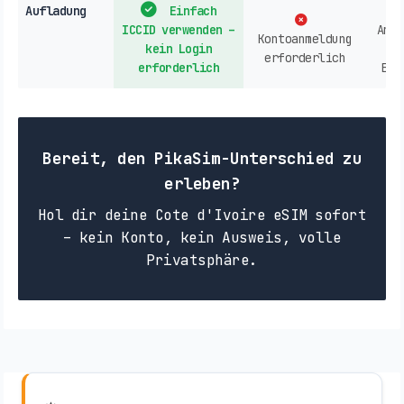
Aufladung
Einfach
ICCID verwenden –
Anbi
Kontoanmeldung
kein Login
erforderlich
erforderlich
Ein
Bereit, den PikaSim-Unterschied zu
erleben?
Hol dir deine Cote d'Ivoire eSIM sofort
– kein Konto, kein Ausweis, volle
Privatsphäre.