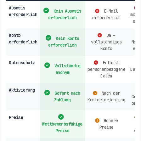
Ausweis
Kein Ausweis
E-Mail
erforderlich
mögl
erforderlich
erforderlich
erf
Konto
Ja –
Kein Konto
erforderlich
vollständiges
Norm
erforderlich
Konto
erf
Datenschutz
Erfasst
Vollständig
personenbezogene
Date
anonym
Daten
Aktivierung
Sofort nach
Nach der
Gesc
Zahlung
Kontoeinrichtung
onli
Preise
Höhere
Wettbewerbsfähige
A
Preise
Preise
ver