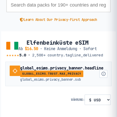
Learn About Our Privacy-First Approach
Elfenbeinküste eSIM
Ab
$16.50
· Keine Anmeldung · Sofort
★★★★★
5.0
·
2,500+
country.tagline_delivered
global_esims.privacy_banner.headline
GLOBAL_ESIMS.TRUST.MAX_PRIVACY
global_esims.privacy_banner.sub
WÄHRUNG: