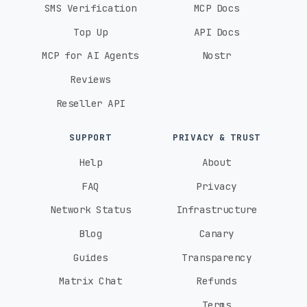
SMS Verification
MCP Docs
Top Up
API Docs
MCP for AI Agents
Nostr
Reviews
Reseller API
SUPPORT
PRIVACY & TRUST
Help
About
FAQ
Privacy
Network Status
Infrastructure
Blog
Canary
Guides
Transparency
Matrix Chat
Refunds
Terms