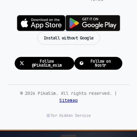
Install without Google
Follow
Follow on
@PikaSim_esim
Nostr
© 2026 PikaSim. All rights reserved. |
Sitemap
Tor Hidden Service