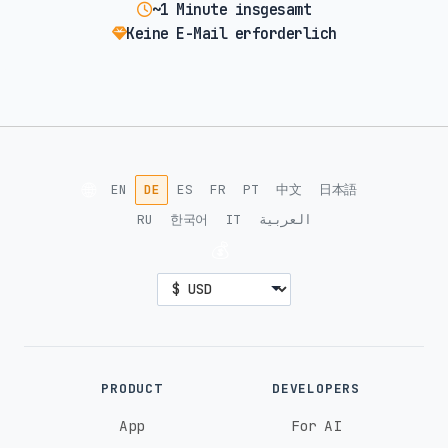
~1 Minute insgesamt
Keine E-Mail erforderlich
🌐
EN
DE
ES
FR
PT
中文
日本語
RU
한국어
IT
العربية
💰
PRODUCT
DEVELOPERS
App
For AI