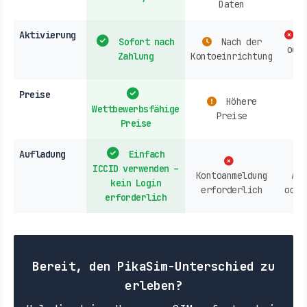
Daten
Aktivierung
F
Sofort nach
Nach der
ode
Zahlung
Kontoeinrichtung
Preise
Höhere
Wettbewerbsfähige
Preise
Preise
Aufladung
Einfach
ICCID verwenden –
Kontoanmeldung
Anb
kein Login
erforderlich
oder
erforderlich
Bereit, den PikaSim-Unterschied zu
erleben?