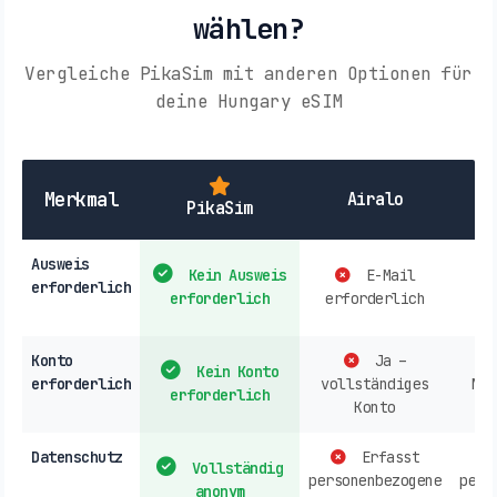
wählen?
Vergleiche PikaSim mit anderen Optionen für
deine Hungary eSIM
Lo
Merkmal
Airalo
PikaSim
Ausweis
Kein Ausweis
E-Mail
erforderlich
erforderlich
erforderlich
er
Konto
Ja –
Kein Konto
erforderlich
vollständiges
Nor
erforderlich
Konto
er
Datenschutz
Erfasst
Vollständig
personenbezogene
pers
anonym