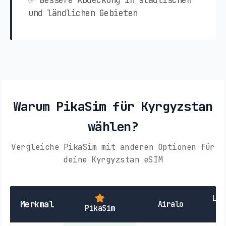
✅ Bessere Abdeckung in städtischen
und ländlichen Gebieten
Warum PikaSim für Kyrgyzstan
wählen?
Vergleiche PikaSim mit anderen Optionen für
deine Kyrgyzstan eSIM
Lok
Merkmal
Airalo
PikaSim