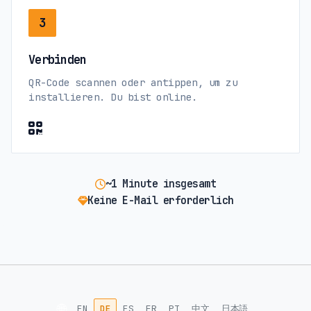
3
Verbinden
QR-Code scannen oder antippen, um zu
installieren. Du bist online.
~1 Minute insgesamt
Keine E-Mail erforderlich
🌐
EN
DE
ES
FR
PT
中文
日本語