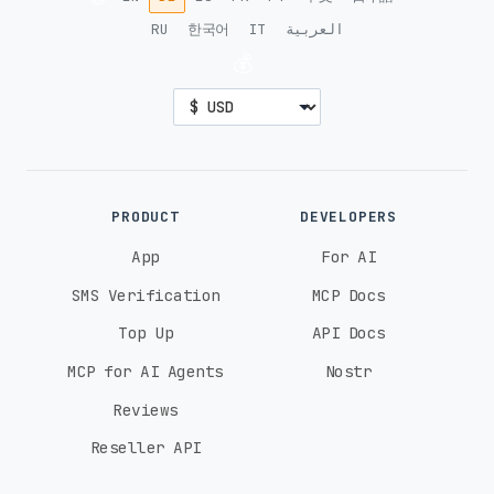
RU
한국어
IT
العربية
💰
PRODUCT
DEVELOPERS
App
For AI
SMS Verification
MCP Docs
Top Up
API Docs
MCP for AI Agents
Nostr
Reviews
Reseller API