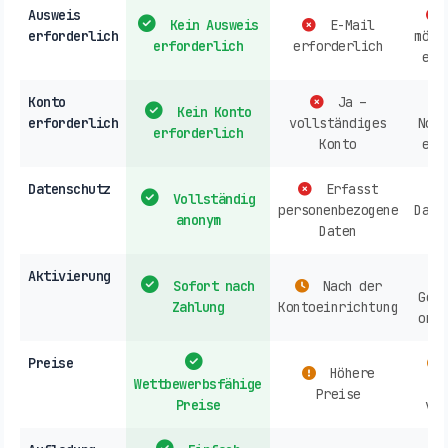
Ausweis
Kein Ausweis
E-Mail
erforderlich
mögl
erforderlich
erforderlich
erf
Konto
Ja –
Kein Konto
erforderlich
vollständiges
Norm
erforderlich
Konto
erf
Datenschutz
Erfasst
Vollständig
personenbezogene
Date
anonym
Daten
Aktivierung
Sofort nach
Nach der
Gesc
Zahlung
Kontoeinrichtung
onli
Preise
Höhere
Wettbewerbsfähige
A
Preise
Preise
ver