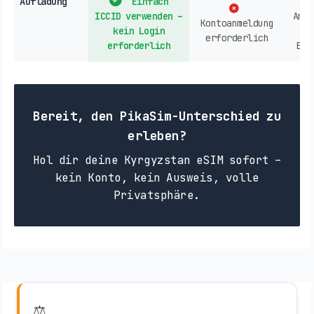
Aufladung
Einfach
ICCID verwenden –
Anbi
Kontoanmeldung
kein Login
erforderlich
erforderlich
Ein
Bereit, den PikaSim-Unterschied zu
erleben?
Hol dir deine Kyrgyzstan eSIM sofort –
kein Konto, kein Ausweis, volle
Privatsphäre.
⚖️