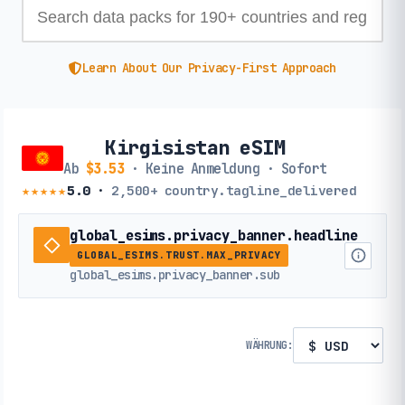
Learn About Our Privacy-First Approach
Kirgisistan eSIM
Ab
$3.53
· Keine Anmeldung · Sofort
★★★★★
5.0
·
2,500+
country.tagline_delivered
global_esims.privacy_banner.headline
GLOBAL_ESIMS.TRUST.MAX_PRIVACY
global_esims.privacy_banner.sub
WÄHRUNG: