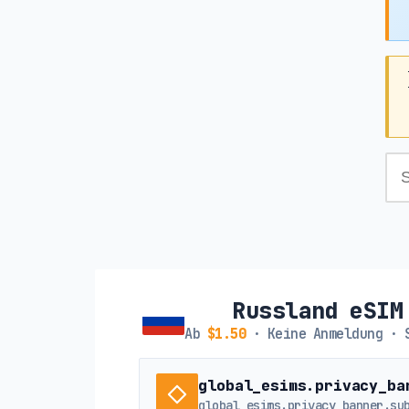
Russland eSIM
Ab
$1.50
· Keine Anmeldung · 
global_esims.privacy_ba
global_esims.privacy_banner.su