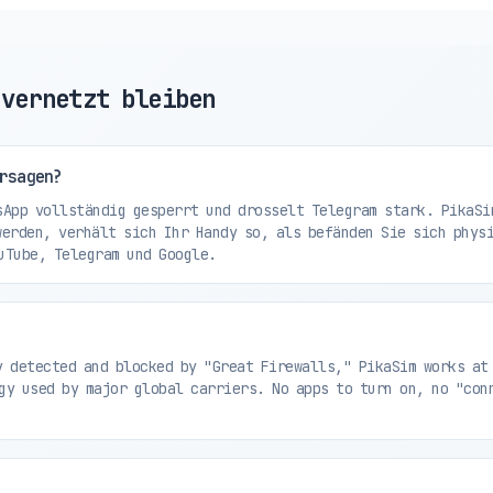
 vernetzt bleiben
rsagen?
App vollständig gesperrt und drosselt Telegram stark. PikaSi
werden, verhält sich Ihr Handy so, als befänden Sie sich phys
uTube, Telegram und Google.
 detected and blocked by "Great Firewalls," PikaSim works at
gy used by major global carriers. No apps to turn on, no "con