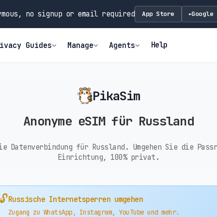
mous, no signup or email required
App Store
Google 
►
Help
ivacy Guides
Manage
Agents
PikaSim
Anonyme eSIM für Russland
ie Datenverbindung für Russland. Umgehen Sie die Pass
Einrichtung, 100% privat.
🔓
Russische Internetsperren umgehen
Zugang zu WhatsApp, Instagram, YouTube und mehr.