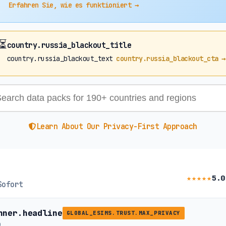
Erfahren Sie, wie es funktioniert →
⏳
country.russia_blackout_title
country.russia_blackout_text
country.russia_blackout_cta →
Learn About Our Privacy-First Approach
★★★★★
5.0
Sofort
nner.headline
GLOBAL_ESIMS.TRUST.MAX_PRIVACY
b