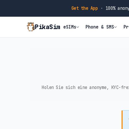
Get the App
·
100% anony
PikaSim
eSIMs
Phone & SMS
Pr
Holen Sie sich eine anonyme, KYC-fre