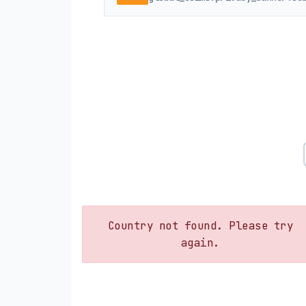
Country not found. Please try
again.