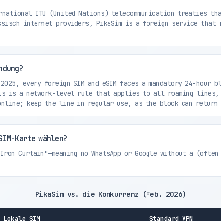
national ITU (United Nations) telecommunication treaties tha
ssisch internet providers, PikaSim is a foreign service that 
ndung?
2025, every foreign SIM and eSIM faces a mandatory 24-hour bl
is is a network-level rule that applies to all roaming lines,
online; keep the line in regular use, as the block can return 
SIM-Karte wählen?
 Iron Curtain"—meaning no WhatsApp or Google without a (often
PikaSim vs. die Konkurrenz (Feb. 2026)
Lokale SIM
Standard VPN