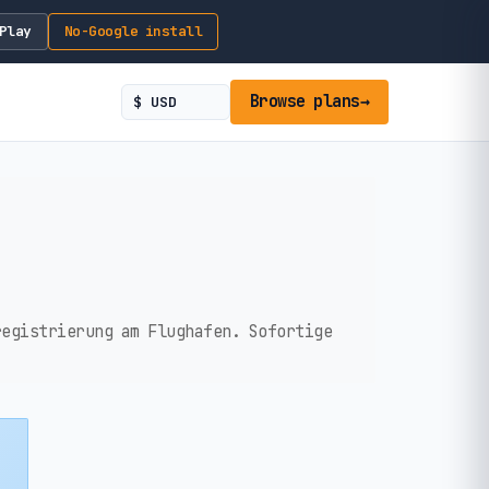
Play
No-Google install
Browse plans
→
registrierung am Flughafen. Sofortige