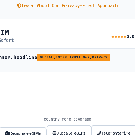
Learn About Our Privacy-First Approach
SIM
★★★★★
5.0
Sofort
nner.headline
GLOBAL_ESIMS.TRUST.MAX_PRIVACY
b
country.more_coverage
Globale eSIMs
Telefontarife
Regionale eSIMs