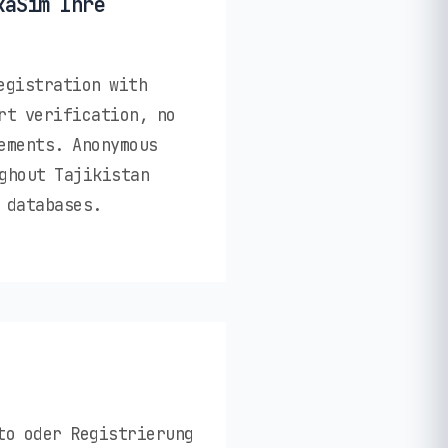
kaSim Ihre
egistration with
rt verification, no
ements. Anonymous
ghout Tajikistan
 databases.
to oder Registrierung