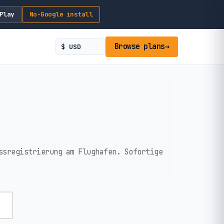
Play
No-Google install
Browse plans
→
ssregistrierung am Flughafen. Sofortige