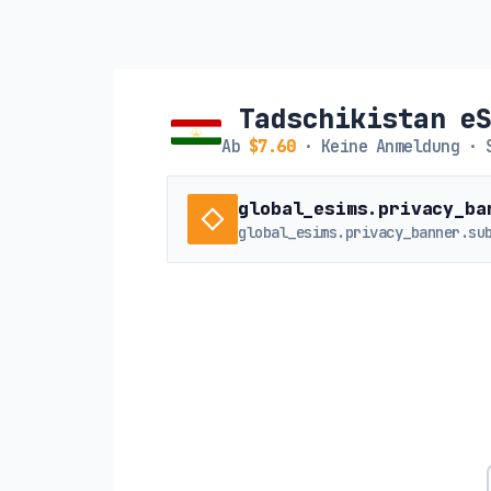
Tadschikistan e
Ab
$7.60
· Keine Anmeldung · 
global_esims.privacy_ba
global_esims.privacy_banner.su