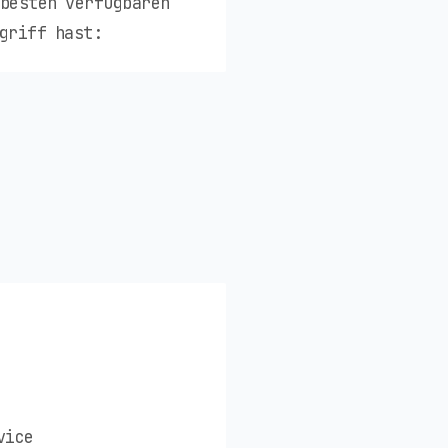
 besten verfügbaren
griff hast:
vice