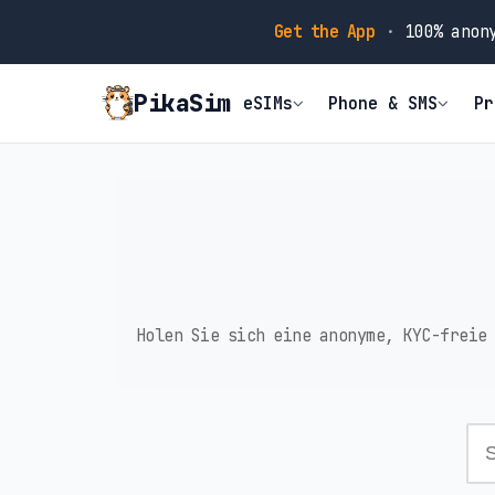
Get the App
·
100% anony
PikaSim
eSIMs
Phone & SMS
Pr
Holen Sie sich eine anonyme, KYC-freie