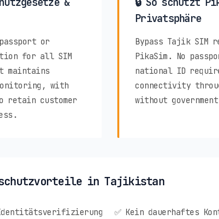
hutzgesetze &
🔒 So schützt Pi
Privatsphäre
passport or
Bypass Tajik SIM r
tion for all SIM
PikaSim. No passpo
t maintains
national ID requir
onitoring, with
connectivity throu
o retain customer
without government
ess.
schutzvorteile in Tajikistan
Identitätsverifizierung
✅ Kein dauerhaftes Kon