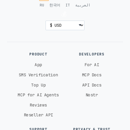
RU
한국어
IT
العربية
💰
PRODUCT
DEVELOPERS
App
For AI
SMS Verification
MCP Docs
Top Up
API Docs
MCP for AI Agents
Nostr
Reviews
Reseller API
SUPPORT
PRIVACY & TRUST