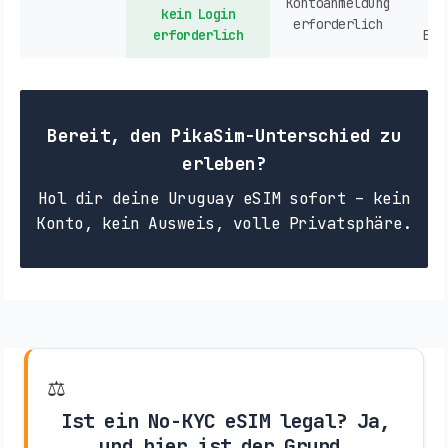
Kontoanmeldung
kein Login
erforderlich
erforderlich
Ein
Bereit, den PikaSim-Unterschied zu
erleben?
Hol dir deine Uruguay eSIM sofort – kein
Konto, kein Ausweis, volle Privatsphäre.
⚖️
Ist ein No-KYC eSIM legal? Ja,
und hier ist der Grund.