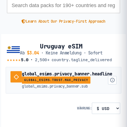
Learn About Our Privacy-First Approach
Uruguay eSIM
Ab
$3.04
· Keine Anmeldung · Sofort
★★★★★
5.0
·
2,500+
country.tagline_delivered
global_esims.privacy_banner.headline
GLOBAL_ESIMS.TRUST.MAX_PRIVACY
global_esims.privacy_banner.sub
WÄHRUNG: