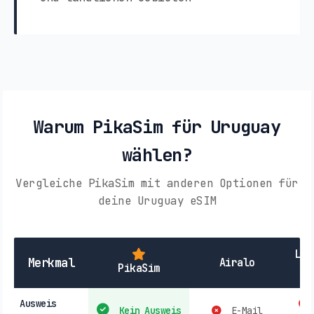
Warum PikaSim für Uruguay
wählen?
Vergleiche PikaSim mit anderen Optionen für
deine Uruguay eSIM
Lok
Merkmal
Airalo
PikaSim
Ausweis
Kein Ausweis
E-Mail