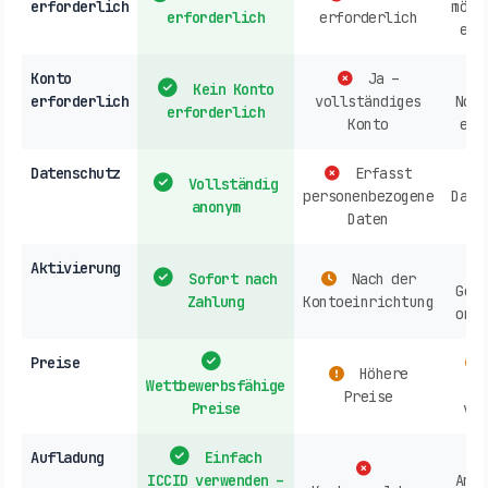
erforderlich
mögl
erforderlich
erforderlich
erf
Konto
Ja –
Kein Konto
erforderlich
vollständiges
Norm
erforderlich
Konto
erf
Datenschutz
Erfasst
Vollständig
personenbezogene
Date
anonym
Daten
Aktivierung
Sofort nach
Nach der
Gesc
Zahlung
Kontoeinrichtung
onli
Preise
Höhere
Wettbewerbsfähige
A
Preise
Preise
ver
Aufladung
Einfach
ICCID verwenden –
Anbi