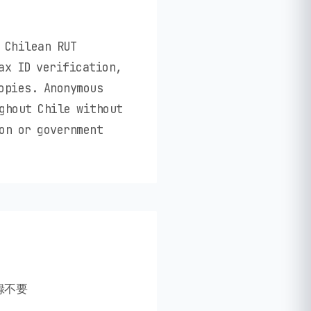
 Chilean RUT
ax ID verification,
opies. Anonymous
ghout Chile without
on or government
録不要