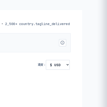
·
2,500+
country.tagline_delivered
通貨：