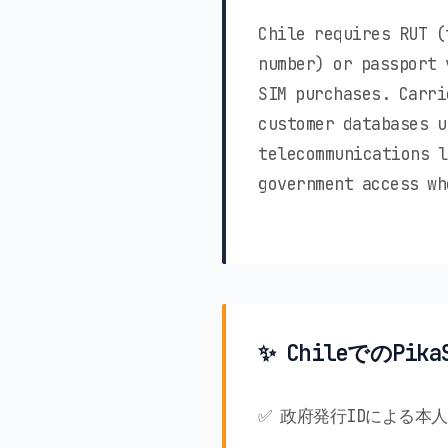
Chile requires RUT (
number) or passport 
SIM purchases. Carri
customer databases u
telecommunications l
government access wh
✨ ChileでのPi
✅ 政府発行IDによる本