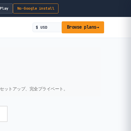
Play
No-Google install
Browse plans
→
時セットアップ、完全プライベート。