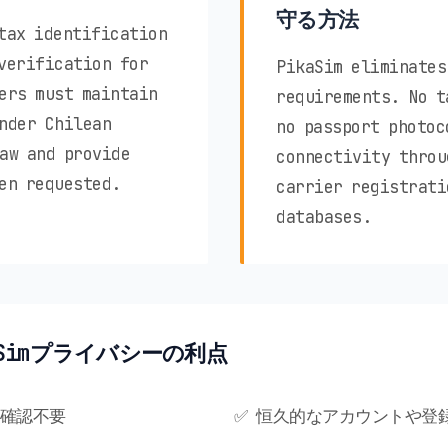
守る方法
tax identification
verification for
PikaSim eliminates
ers must maintain
requirements. No t
nder Chilean
no passport photoc
aw and provide
connectivity throu
en requested.
carrier registrati
databases.
kaSimプライバシーの利点
人確認不要
✅ 恒久的なアカウントや登