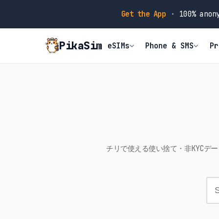
Get the App
·
100% anony
PikaSim
eSIMs
Phone & SMS
Pr
チリで使える使い捨て・非KYCデ