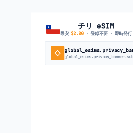
チリ eSIM
最安
$2.80
· 登録不要 · 即時発行
global_esims.privacy_ba
global_esims.privacy_banner.su