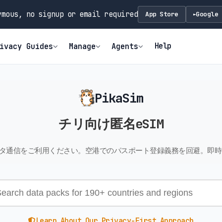
mous, no signup or email required
App Store
Google 
►
Help
ivacy Guides
Manage
Agents
PikaSim
チリ向け匿名eSIM
ータ通信をご利用ください。空港でのパスポート登録義務を回避。即
Learn About Our Privacy-First Approach