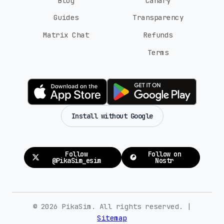
Blog
Canary
Guides
Transparency
Matrix Chat
Refunds
Terms
Install without Google
Follow
Follow on
@PikaSim_esim
Nostr
© 2026 PikaSim. All rights reserved. |
Sitemap