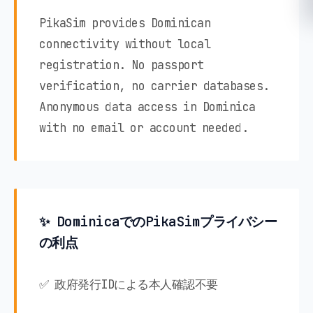
PikaSim provides Dominican
connectivity without local
registration. No passport
verification, no carrier databases.
Anonymous data access in Dominica
with no email or account needed.
✨ DominicaでのPikaSimプライバシー
の利点
✅ 政府発行IDによる本人確認不要