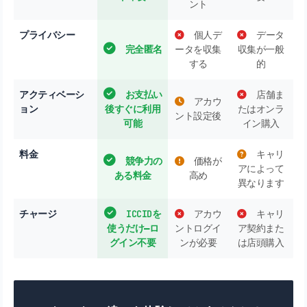
ント
プライバシー
個人デ
データ
完全匿名
ータを収集
収集が一般
する
的
アクティベーシ
お支払い
店舗ま
アカウ
ョン
後すぐに利用
たはオンラ
ント設定後
可能
イン購入
料金
キャリ
競争力の
価格が
アによって
ある料金
高め
異なります
チャージ
ICCIDを
アカウ
キャリ
使うだけ―ロ
ントログイ
ア契約また
グイン不要
ンが必要
は店頭購入