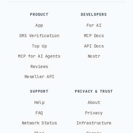
PRODUCT
DEVELOPERS
App
For AI
SMS Verification
MCP Docs
Top Up
API Docs
MCP for AI Agents
Nostr
Reviews
Reseller API
SUPPORT
PRIVACY & TRUST
Help
About
FAQ
Privacy
Network Status
Infrastructure