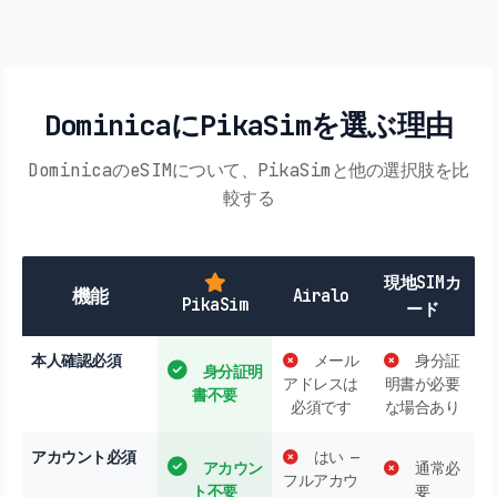
DominicaにPikaSimを選ぶ理由
DominicaのeSIMについて、PikaSimと他の選択肢を比
較する
現地SIMカ
機能
Airalo
PikaSim
ード
本人確認必須
メール
身分証
身分証明
アドレスは
明書が必要
書不要
必須です
な場合あり
アカウント必須
はい —
アカウン
通常必
フルアカウ
ト不要
要