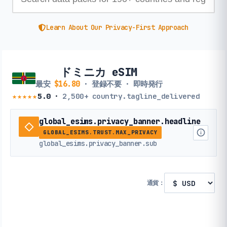
Learn About Our Privacy-First Approach
ドミニカ eSIM
最安
$16.80
· 登録不要 · 即時発行
★★★★★
5.0
·
2,500+
country.tagline_delivered
global_esims.privacy_banner.headline
GLOBAL_ESIMS.TRUST.MAX_PRIVACY
global_esims.privacy_banner.sub
通貨：