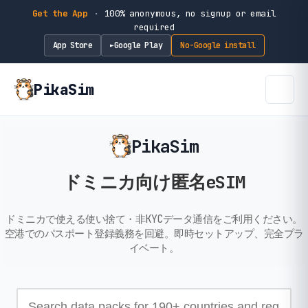
Get the App
·
100% anonymous, no signup or email
required
App Store
Google Play
No-Google install
►
PikaSim
PikaSim
ドミニカ向け匿名eSIM
ドミニカで使える使い捨て・非KYCデータ通信をご利用ください。
空港でのパスポート登録義務を回避。即時セットアップ、完全プラ
イベート。