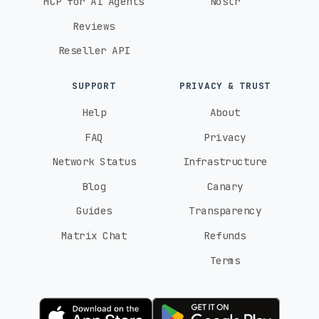
MCP for AI Agents
Nostr
Reviews
Reseller API
SUPPORT
PRIVACY & TRUST
Help
About
FAQ
Privacy
Network Status
Infrastructure
Blog
Canary
Guides
Transparency
Matrix Chat
Refunds
Terms