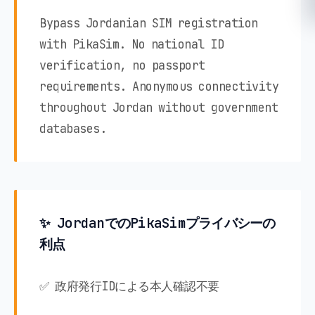
Bypass Jordanian SIM registration
with PikaSim. No national ID
verification, no passport
requirements. Anonymous connectivity
throughout Jordan without government
databases.
✨ JordanでのPikaSimプライバシーの
利点
✅ 政府発行IDによる本人確認不要