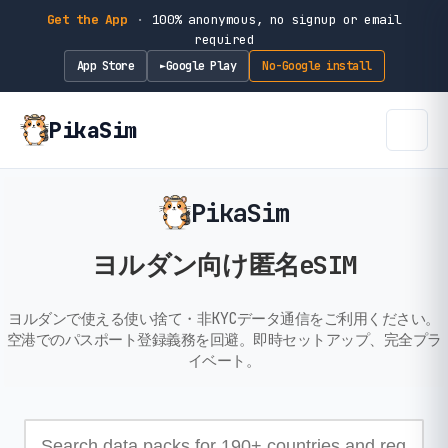
Get the App
·
100% anonymous, no signup or email
required
App Store
Google Play
No-Google install
►
PikaSim
PikaSim
ヨルダン向け匿名eSIM
ヨルダンで使える使い捨て・非KYCデータ通信をご利用ください。
空港でのパスポート登録義務を回避。即時セットアップ、完全プラ
イベート。