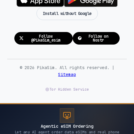
Install without Google
Follow
Follow on
@PikaSim_esim
Nostr
© 2026 PikaSim. All rights reserved. |
Sitemap
Tor Hidden Service
Agentic eSIM Ordering
Let any AI agent order data eSIMs and real phone