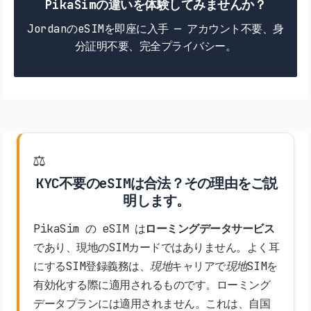
PikaSimの違いを体験してみませんか？
JordanのeSIMを即座に入手 — アカウント不要、身
分証明不要、完全プライバシー。
⚖️
KYC不要のeSIMは合法？その理由をご説
明します。
PikaSim の eSIM は
ローミングデータサービス
であり、現地のSIMカードではありません。よく耳
にするSIM登録義務は、
現地
キャリアで
現地
SIMを
有効化する際に適用されるものです。ローミング
データプランには適用されません。これは、自国