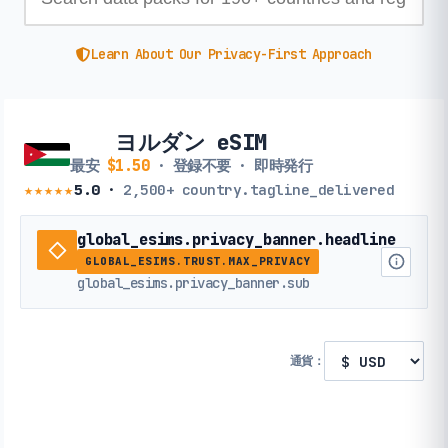
Learn About Our Privacy-First Approach
ヨルダン eSIM
最安
$1.50
· 登録不要 · 即時発行
★★★★★
5.0
·
2,500+
country.tagline_delivered
global_esims.privacy_banner.headline
GLOBAL_ESIMS.TRUST.MAX_PRIVACY
global_esims.privacy_banner.sub
通貨：