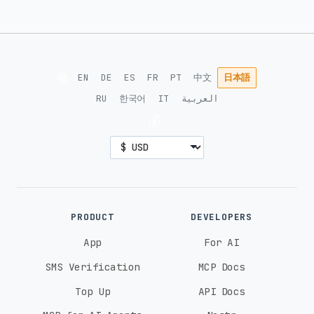
🌐
EN
DE
ES
FR
PT
中文
日本語
RU
한국어
IT
العربية
💰
PRODUCT
DEVELOPERS
App
For AI
SMS Verification
MCP Docs
Top Up
API Docs