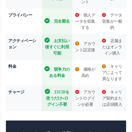
ント
プライバシー
個人デ
データ
完全匿名
ータを収集
収集が一般
する
的
アクティベーシ
お支払い
店舗ま
アカウ
ョン
後すぐに利用
たはオンラ
ント設定後
可能
イン購入
料金
キャリ
競争力の
価格が
アによって
ある料金
高め
異なります
チャージ
ICCIDを
アカウ
キャリ
使うだけ―ロ
ントログイ
ア契約また
グイン不要
ンが必要
は店頭購入