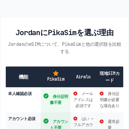
JordanにPikaSimを選ぶ理由
JordanのeSIMについて、PikaSimと他の選択肢を比較
する
現地SIMカ
機能
Airalo
PikaSim
ード
本人確認必須
メール
身分証
身分証明
アドレスは
明書が必要
書不要
必須です
な場合あり
アカウント必須
はい —
アカウン
通常必
フルアカウ
ト不要
要