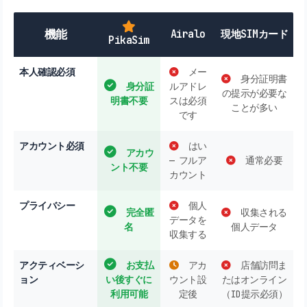
機能
Airalo
現地SIMカード
PikaSim
本人確認必須
メー
身分証明書
身分証
ルアドレ
の提示が必要な
明書不要
スは必須
ことが多い
です
アカウント必須
はい
アカウ
— フルア
通常必要
ント不要
カウント
プライバシー
個人
完全匿
収集される
データを
名
個人データ
収集する
アクティベーシ
お支払
アカ
店舗訪問ま
ョン
い後すぐに
ウント設
たはオンライン
利用可能
定後
（ID提示必須）