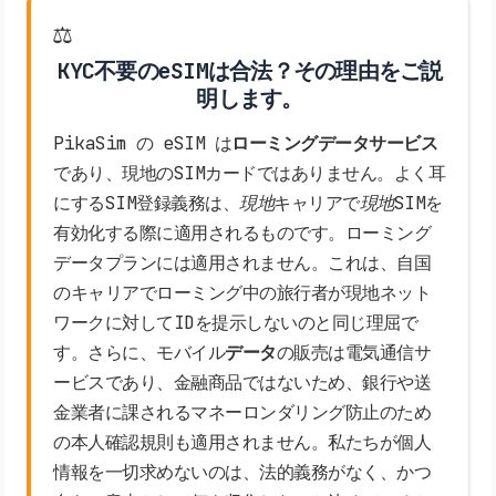
⚖️
KYC不要のeSIMは合法？その理由をご説
明します。
PikaSim の eSIM は
ローミングデータサービス
であり、現地のSIMカードではありません。よく耳
にするSIM登録義務は、
現地
キャリアで
現地
SIMを
有効化する際に適用されるものです。ローミング
データプランには適用されません。これは、自国
のキャリアでローミング中の旅行者が現地ネット
ワークに対してIDを提示しないのと同じ理屈で
す。さらに、モバイル
データ
の販売は電気通信サ
ービスであり、金融商品ではないため、銀行や送
金業者に課されるマネーロンダリング防止のため
の本人確認規則も適用されません。私たちが個人
情報を一切求めないのは、法的義務がなく、かつ