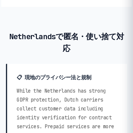
Netherlandsで匿名・使い捨て対
応
📋 現地のプライバシー法と規制
While the Netherlands has strong
GDPR protection, Dutch carriers
collect customer data including
identity verification for contract
services. Prepaid services are more