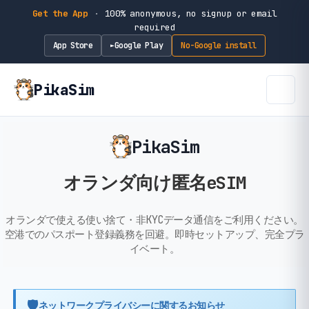
Get the App
·
100% anonymous, no signup or email
required
App Store
Google Play
No-Google install
►
PikaSim
PikaSim
オランダ向け匿名eSIM
オランダで使える使い捨て・非KYCデータ通信をご利用ください。
空港でのパスポート登録義務を回避。即時セットアップ、完全プラ
イベート。
🛡️
ネットワークプライバシーに関するお知らせ