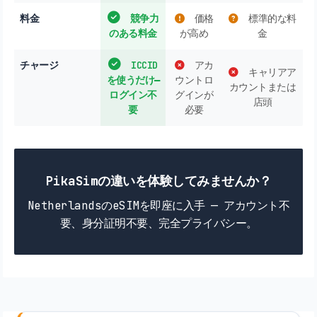
料金
競争力
価格
標準的な料
のある料金
が高め
金
チャージ
ICCID
アカ
キャリアア
を使うだけ―
ウントロ
カウントまたは
ログイン不
グインが
店頭
要
必要
PikaSimの違いを体験してみませんか？
NetherlandsのeSIMを即座に入手 — アカウント不
要、身分証明不要、完全プライバシー。