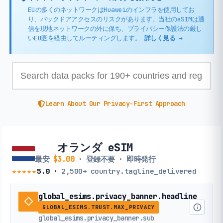
EUの多くのネットワークはHuaweiのインフラを使用してお
り、バックドアアクセスのリスクがあります。当社のeSIMは通
信を現地ネットワークの外に保ち、プライバシー保護法の厳し
いEU圏を経由してルーティングします。
詳しく見る →
Learn About Our Privacy-First Approach
オランダ eSIM
最安
$3.00
· 登録不要 · 即時発行
★★★★★
5.0
·
2,500+
country.tagline_delivered
global_esims.privacy_banner.headline
GLOBAL_ESIMS.TRUST.MAX_PRIVACY
global_esims.privacy_banner.sub