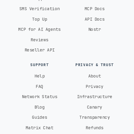
SMS Verification
MCP Docs
Top Up
API Docs
MCP for AI Agents
Nostr
Reviews
Reseller API
SUPPORT
PRIVACY & TRUST
Help
About
FAQ
Privacy
Network Status
Infrastructure
Blog
Canary
Guides
Transparency
Matrix Chat
Refunds