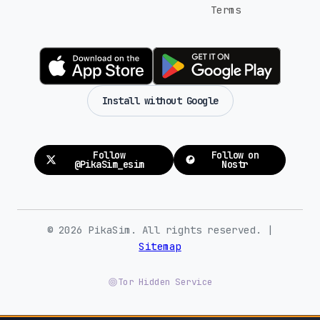
Terms
Install without Google
Follow
Follow on
@PikaSim_esim
Nostr
© 2026 PikaSim. All rights reserved. |
Sitemap
Tor Hidden Service