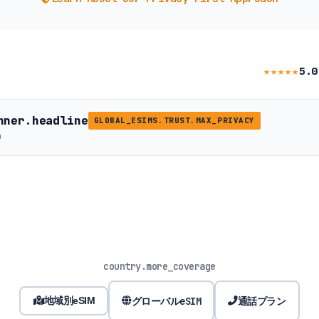
★★★★★
5.0
nner.headline
GLOBAL_ESIMS.TRUST.MAX_PRIVACY
b
country.more_coverage
グローバルeSIM
通話プラン
地域別eSIM