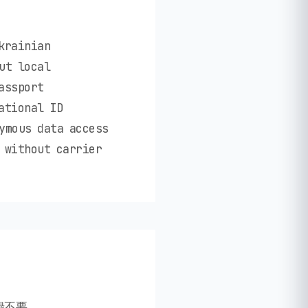
krainian
ut local
assport
ational ID
ymous data access
 without carrier
録不要