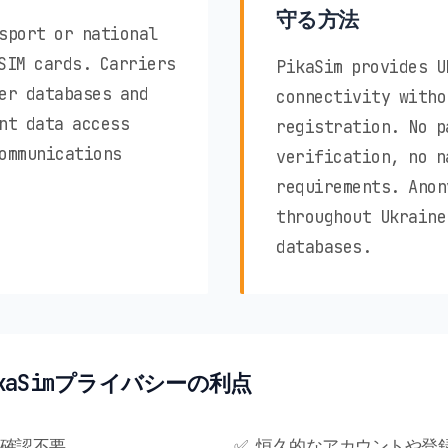
守る方法
sport or national
SIM cards. Carriers
PikaSim provides U
er databases and
connectivity witho
nt data access
registration. No p
ommunications
verification, no n
requirements. Anon
throughout Ukraine
databases.
PikaSimプライバシーの利点
人確認不要
✅ 恒久的なアカウントや登