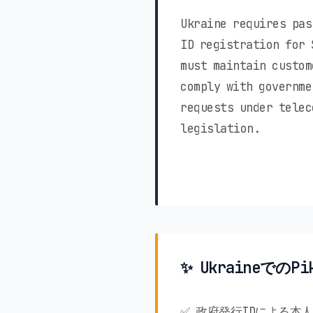
Ukraine requires pas
ID registration for 
must maintain custom
comply with governme
requests under telec
legislation.
✨ Ukraineでの
✅ 政府発行IDによる本