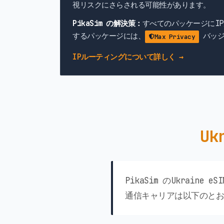
視リスクにさらされる可能性があります。
PikaSim の解決策：
すべてのパッケージにI
するパッケージには、
バッジ
Max Privacy
IPルーティングについて詳しく →
U
PikaSim のUkrai
通信キャリアは以下のとお