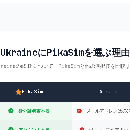
UkraineにPikaSimを選ぶ理由
kraineのeSIMについて、PikaSimと他の選択肢を比較
PikaSim
Airalo
身分証明書不要
メールアドレスは必
アカウント不要
はい — フルアカウ