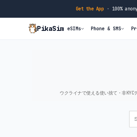
Get the App
·
100% anony
PikaSim
eSIMs
Phone & SMS
Pr
ウクライナで使える使い捨て・非KY