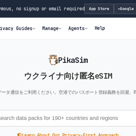
mous, no signup or email required
App Store
Google 
►
Help
ivacy Guides
Manage
Agents
PikaSim
ウクライナ向け匿名eSIM
Cデータ通信をご利用ください。空港でのパスポート登録義務を回避。
Learn About Our Privacy-First Approach