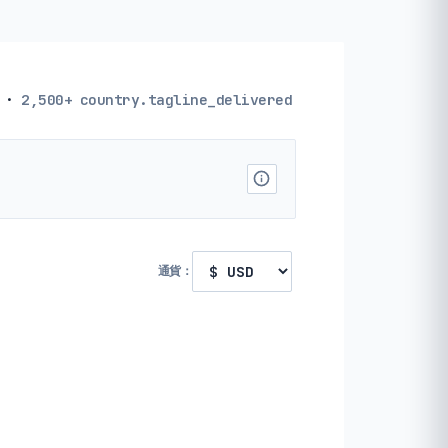
·
2,500+
country.tagline_delivered
通貨：