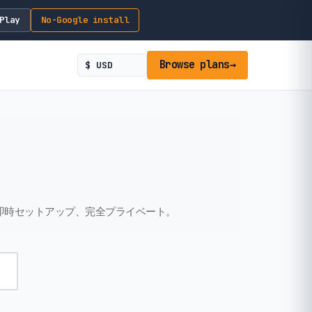
Play
No-Google install
Browse plans
→
即時セットアップ、完全プライベート。